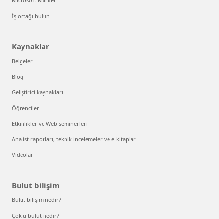
Microsoft Market
İş ortağı bulun
Kaynaklar
Belgeler
Blog
Geliştirici kaynakları
Öğrenciler
Etkinlikler ve Web seminerleri
Analist raporları, teknik incelemeler ve e-kitaplar
Videolar
Bulut bilişim
Bulut bilişim nedir?
Çoklu bulut nedir?