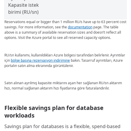
Kapasite istek
birimi (RU/sn)
Reservations equal or bigger than 1 million RU/s have up to 63 percent cost
savings. For more information, see the
documentation
page. The table
above is a summary of available reservation sizes and doesn’t reflect all
options. Visit the Azure portal to see all reserved capacity options.
RU/sn kullanımı, kullanıldıkları Azure bölgesi tarafından belirlenir. Ayrıntılar
için
bölge başına rezervasyon indirimine
bakın. Tasarruf ayrıntıları, Azure
portalın satın alma ekranında görüntülenir.
Satın alınan ayrılmış kapasite miktarını aşan her sağlanan RU/sn aktarım
hızı, normal sağlanan aktarım hızı fiyatlarına göre faturalandırılır.
Flexible savings plan for database
workloads
Savings plan for databases is a flexible, spend-based