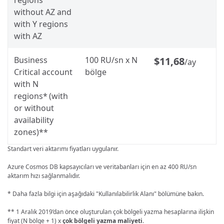
regions
without AZ and
with Y regions
with AZ
Business
100 RU/sn x N
$11,68
/ay
Critical account
bölge
with N
regions* (with
or without
availability
zones)**
Standart veri aktarımı fiyatları uygulanır.
Azure Cosmos DB kapsayıcıları ve veritabanları için en az 400 RU/sn
aktarım hızı sağlanmalıdır.
* Daha fazla bilgi için aşağıdaki "Kullanılabilirlik Alanı" bölümüne bakın.
** 1 Aralık 2019’dan önce oluşturulan çok bölgeli yazma hesaplarına ilişkin
fiyat (N bölge + 1) x
çok bölgeli yazma maliyeti
.