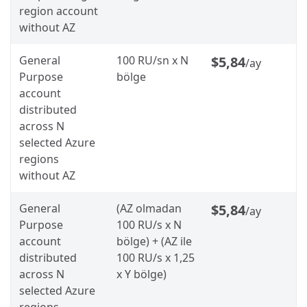
region account
without AZ
General
100 RU/sn x N
$5,84
/ay
Purpose
bölge
account
distributed
across N
selected Azure
regions
without AZ
General
(AZ olmadan
$5,84
/ay
Purpose
100 RU/s x N
account
bölge) + (AZ ile
distributed
100 RU/s x 1,25
across N
x Y bölge)
selected Azure