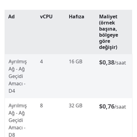
Ad
vCPU
Hafıza
Maliyet
(örnek
başına,
bölgeye
göre
değişir)
Ayrılmış
4
16 GB
$0,38
/saat
Ağ - Ağ
Geçidi
Amacı -
D4
Ayrılmış
8
32 GB
$0,76
/saat
Ağ - Ağ
Geçidi
Amacı -
D8