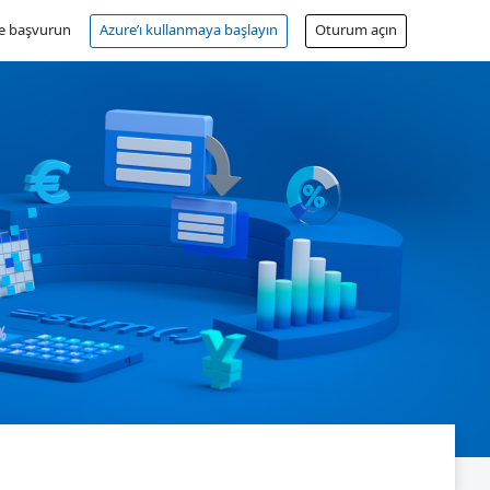
ne başvurun
Azure’ı kullanmaya başlayın
Oturum açın
Ücretsiz hesap