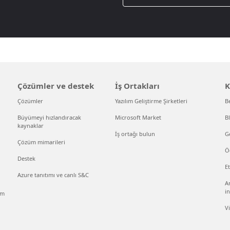
Çözümler ve destek
İş Ortakları
K
Çözümler
Yazılım Geliştirme Şirketleri
B
Büyümeyi hızlandıracak
Microsoft Market
B
kaynaklar
İş ortağı bulun
Ge
Çözüm mimarileri
Ö
Destek
Et
Azure tanıtımı ve canlı S&C
An
in
ım
V