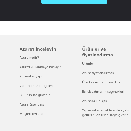
Azure’ı inceleyin
Ürünler ve
fiyatlandırma
Azure nedir?
Ürünler
Azure’ı kullanmaya başlayın
Azure fiyatlandırması
Küresel altyapı
Ücretsiz Azure hizmetleri
Veri merkezi bölgeleri
Esnek satın alım seçenekleri
Bulutunuza güvenin
Azure’da FinOps
Azure Essentials
Yapay zekadan elde edilen yatır
Müşteri öyküleri
getirisini en üst düzeye çıkarın