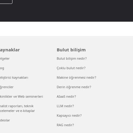
aynaklar
Bulut bilişim
elgeler
Bulut bilişim nedir?
log
Çoklu bulut nedir?
liştirici kaynakları
Makine öğrenmesi nedir?
ğrenciler
Derin öğrenme nedir?
kinlikler ve Web seminerleri
AIaaS nedir?
alist raporları, teknik
LLM nedir?
celemeler ve e-kitaplar
Kapsayıcı nedir?
ideolar
RAG nedir?