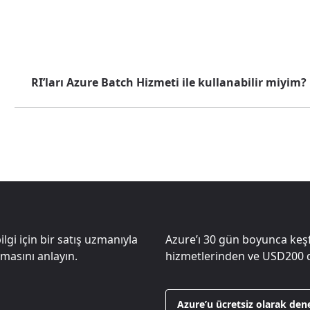
RI’ları Azure Batch Hizmeti ile kullanabilir miyim?
lgi için bir satış uzmanıyla
Azure’ı 30 gün boyunca keşf
masını anlayın.
hizmetlerinden ve
USD200
d
Azure’u ücretsiz olarak den