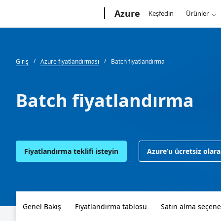
Microsoft
Azure
Keşfedin
Ürünler
Giriş
Azure fiyatlandırması
Batch fiyatlandırma
Batch fiyatlandırma
Fiyatlandırma teklifi isteyin
Azure’u ücretsiz olar
Genel Bakış
Fiyatlandırma tablosu
Satın alma seçene