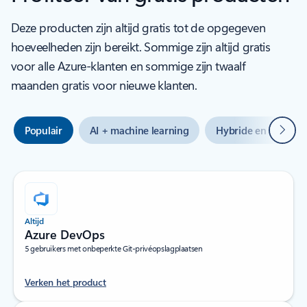
Deze producten zijn altijd gratis tot de opgegeven
hoeveelheden zijn bereikt. Sommige zijn altijd gratis
voor alle Azure-klanten en sommige zijn twaalf
maanden gratis voor nieuwe klanten.
Volge
Populair
AI + machine learning
Hybride en multi-cl
Altijd
Azure DevOps
5 gebruikers met onbeperkte Git-privéopslagplaatsen
Verken het product