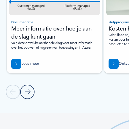
Documentatie
Hulpprogra
Meer informatie over hoe je aan
Kosten 
de slag kunt gaan
Gebruik de pri
kosten voor he
Volg deze ontwikkelaarshandleiding voor meer informatie
producten te 
over het bouwen of migreren van toepassingen in Azure.
Lees meer
Ontva
Vorige dia
Volgende dia
Terug naar tabbladen
Terug naar besturingselementen voor carrouselnavigatie