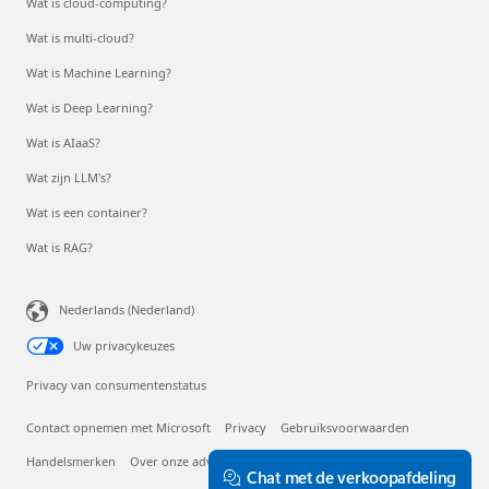
Wat is cloud-computing?
Wat is multi-cloud?
Wat is Machine Learning?
Wat is Deep Learning?
Wat is AIaaS?
Wat zijn LLM's?
Wat is een container?
Wat is RAG?
Nederlands (Nederland)
Uw privacykeuzes
Privacy van consumentenstatus
Contact opnemen met Microsoft
Privacy
Gebruiksvoorwaarden
Handelsmerken
Over onze advertenties
EU Compliance DoCs
Chat met de verkoopafdeling