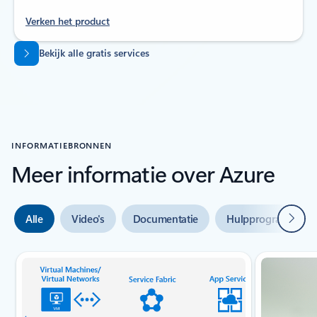
Verken het product
Terug naar tabbladen
Bekijk alle gratis services
INFORMATIEBRONNEN
Meer informatie over Azure
Volge
Alle
Video's
Documentatie
Hulpprogramma's
Dia {0} {1} indicator