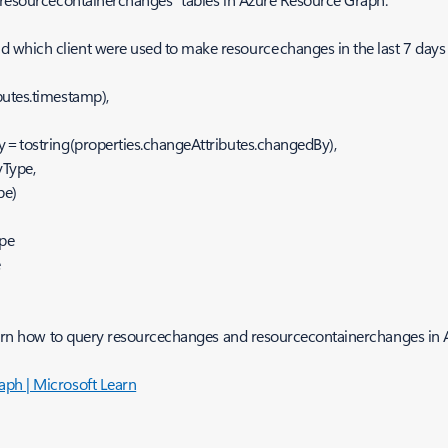
 which client were used to make resource changes in the last 7 day
butes.timestamp),
,
 = tostring(properties.changeAttributes.changedBy),
yType,
ype)
ype
e
 learn how to query resourcechanges and resourcecontainerchanges in
aph | Microsoft Learn