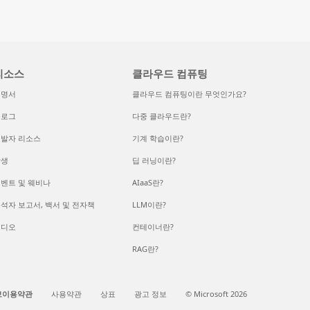
리소스
클라우드 컴퓨팅
설명서
클라우드 컴퓨팅이란 무엇인가요?
블로그
다중 클라우드란?
발자 리소스
기계 학습이란?
학생
딥 러닝이란?
벤트 및 웨비나
AIaaS란?
석자 보고서, 백서 및 전자책
LLM이란?
비디오
컨테이너란?
RAG란?
보이용약관
사용약관
상표
광고 정보
© Microsoft 2026