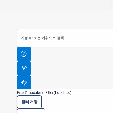
Filter
(1 updates)
Filter
(1 updates)
필터 저장