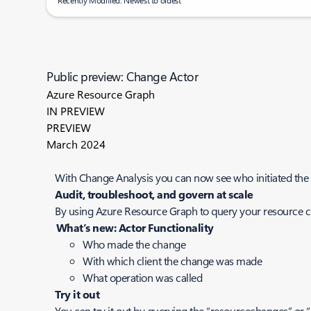
Recently Modified: Newest to oldest
Public preview: Change Actor
Azure Resource Graph
IN PREVIEW
PREVIEW
March 2024
With Change Analysis you can now see who initiated the 
Audit, troubleshoot, and govern at scale
By using Azure Resource Graph to query your resource ch
What’s new: Actor Functionality
Who made the change
With which client the change was made
What operation was called
Try it out
You can try it out by querying the “resourcechanges” or