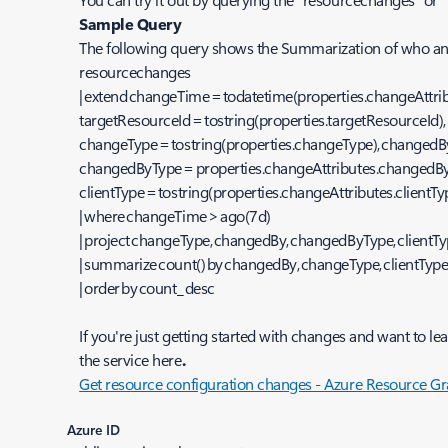
Sample Query
The following query shows the Summarization of who and
resourcechanges
| extend changeTime = todatetime(properties.changeAttri
targetResourceId = tostring(properties.targetResourceId)
changeType = tostring(properties.changeType), changedBy
changedByType = properties.changeAttributes.changedB
clientType = tostring(properties.changeAttributes.clientT
| where changeTime > ago(7d)
| project changeType, changedBy, changedByType, clientT
| summarize count() by changedBy, changeType, clientTyp
| order by count_ desc
If you're just getting started with changes and want to
the service here
.
Get resource configuration changes - Azure Resource Gr
Azure ID