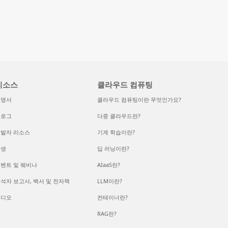
리소스
클라우드 컴퓨팅
설명서
클라우드 컴퓨팅이란 무엇인가요?
블로그
다중 클라우드란?
발자 리소스
기계 학습이란?
학생
딥 러닝이란?
벤트 및 웨비나
AIaaS란?
석자 보고서, 백서 및 전자책
LLM이란?
비디오
컨테이너란?
RAG란?