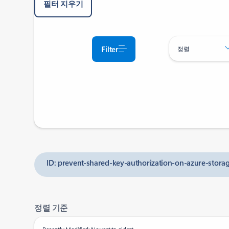
필터 지우기
Filter
정렬
ID: prevent-shared-key-authorization-on-azure-stora
정렬 기준