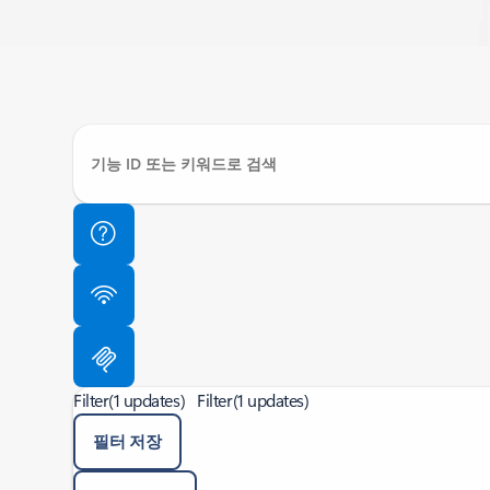
Filter
(1 updates)
Filter
(1 updates)
필터 저장