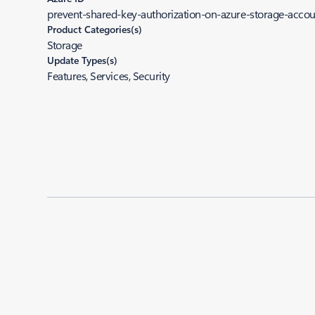
prevent-shared-key-authorization-on-azure-storage-accou
Product Categories(s)
Storage
Update Types(s)
Features, Services, Security
Added to roadmap:
01/21/2021
|
Last modified:
01/21/2021
Share