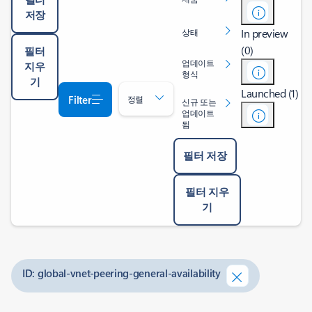
저장
In preview
상태
(0)
필터
업데이트
지우
형식
기
Launched (1)
Filter
정렬
신규 또는
업데이트
됨
필터 저장
필터 지우
기
ID: global-vnet-peering-general-availability