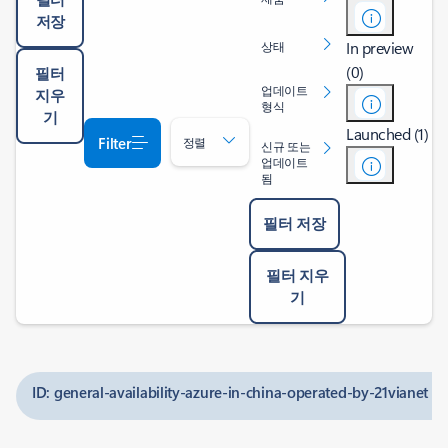
저장
In preview
상태
(0)
필터
업데이트
지우
형식
기
Launched (1)
Filter
정렬
신규 또는
업데이트
됨
필터 저장
필터 지우
기
ID: general-availability-azure-in-china-operated-by-21vianet