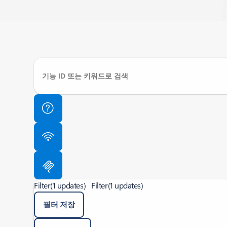
Filter
(1 updates)
Filter
(1 updates)
필터 저장