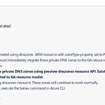
ecated
created using
dnszones
ARM resource with
zoneType
property set to
P
ust immediately migrate these private DNS zones to the GA resour
s
.
new private DNS zones using preview
dnszones
resource API. Exist
ated to GA resource model.
g dnszones resource. These zones will continue to work normally.
on; execute the below command in Azure CLI.
"