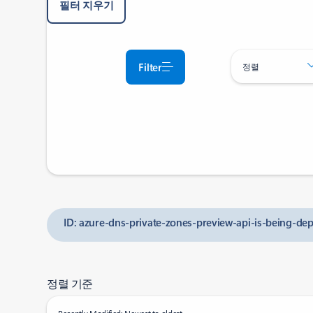
필터 지우기
Filter
정렬
ID: azure-dns-private-zones-preview-api-is-being-dep
정렬 기준