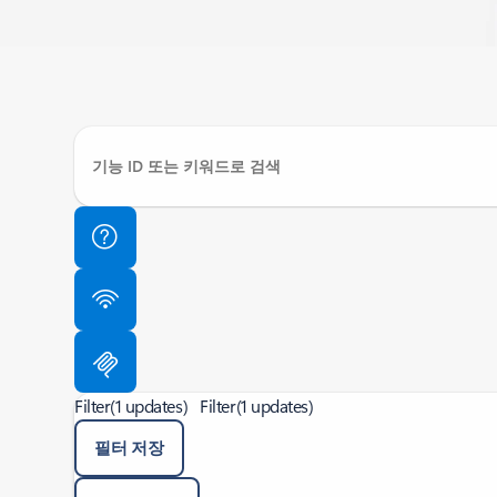
Filter
(1 updates)
Filter
(1 updates)
필터 저장