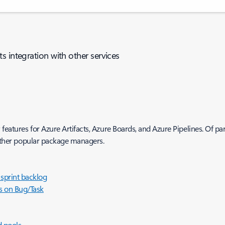
s integration with other services
atures for Azure Artifacts, Azure Boards, and Azure Pipelines. Of part
h other popular package managers.
 sprint backlog
s on Bug/Task
d pools