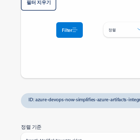
필터 지우기
Filter
정렬
ID: azure-devops-now-simplifies-azure-artifacts-integ
정렬 기준