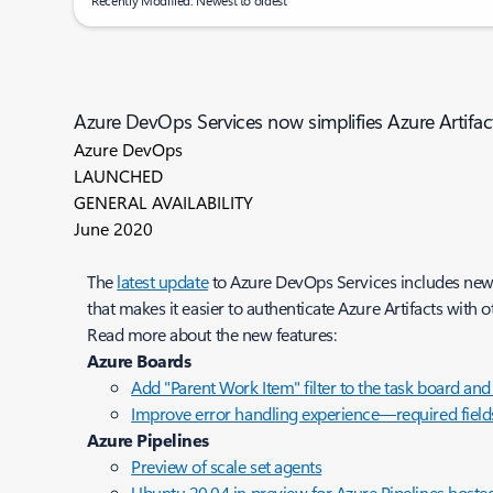
Recently Modified: Newest to oldest
Azure DevOps Services now simplifies Azure Artifact
Azure DevOps
LAUNCHED
GENERAL AVAILABILITY
June 2020
The
latest update
to Azure DevOps Services includes new fe
that makes it easier to authenticate Azure Artifacts wit
Read more about the new features:
Azure Boards
Add "Parent Work Item" filter to the task board and
Improve error handling experience—required field
Azure Pipelines
Preview of scale set agents
Ubuntu 20.04 in preview for Azure Pipelines hoste