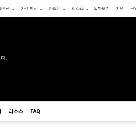
솔루션
가격 책정
파트너
리소스
알아보기
지원
구
다.
기
리소스
FAQ