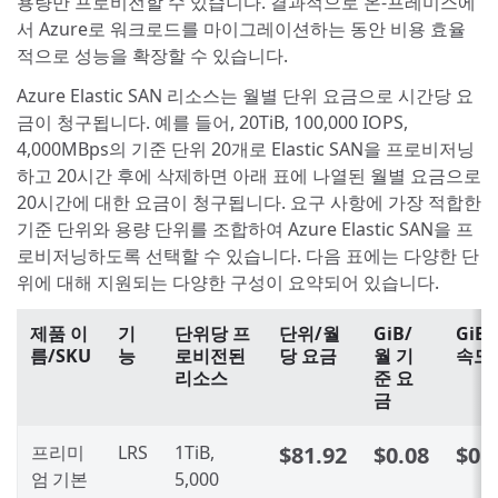
용량만 프로비전할 수 있습니다. 결과적으로 온-프레미스에
서 Azure로 워크로드를 마이그레이션하는 동안 비용 효율
적으로 성능을 확장할 수 있습니다.
Azure Elastic SAN 리소스는 월별 단위 요금으로 시간당 요
금이 청구됩니다. 예를 들어, 20TiB, 100,000 IOPS,
4,000MBps의 기준 단위 20개로 Elastic SAN을 프로비저닝
하고 20시간 후에 삭제하면 아래 표에 나열된 월별 요금으로
20시간에 대한 요금이 청구됩니다. 요구 사항에 가장 적합한
기준 단위와 용량 단위를 조합하여 Azure Elastic SAN을 프
로비저닝하도록 선택할 수 있습니다. 다음 표에는 다양한 단
위에 대해 지원되는 다양한 구성이 요약되어 있습니다.
제품 이
기
단위당 프
단위/월
GiB/
GiB
름/SKU
능
로비전된
당 요금
월 기
속도
리소스
준 요
금
프리미
LRS
1TiB,
$81.92
$0.08
$0.
엄 기본
5,000