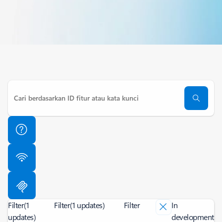
Filter
(1
Filter
(1 updates)
Filter
In
updates)
development