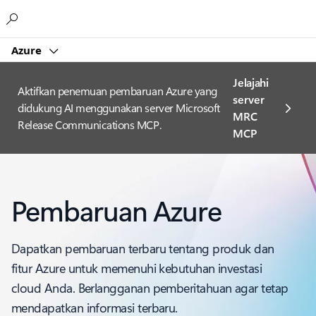
Microsoft
Azure
Jelajahi
Aktifkan penemuan pembaruan Azure yang
server
didukung AI menggunakan server Microsoft
MRC
Release Communications MCP.
MCP
Pembaruan Azure
Dapatkan pembaruan terbaru tentang produk dan
fitur Azure untuk memenuhi kebutuhan investasi
cloud Anda. Berlangganan pemberitahuan agar tetap
mendapatkan informasi terbaru.