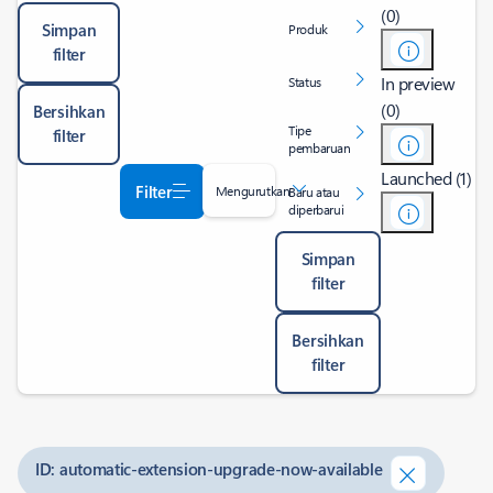
(0)
Simpan
Produk
filter
In preview
Status
(0)
Bersihkan
Tipe
filter
pembaruan
Launched (1)
Filter
Mengurutkan
Baru atau
diperbarui
Simpan
filter
Bersihkan
filter
ID: automatic-extension-upgrade-now-available