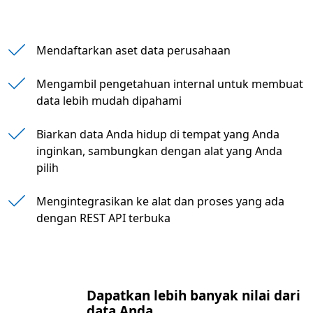
Membangun dan mengelola solusi lengkap di 
Mendaftarkan aset data perusahaan
Mengembangkan solusi untuk katalog layanan 
Mengambil pengetahuan internal untuk membuat
data lebih mudah dipahami
Biarkan data Anda hidup di tempat yang Anda
inginkan, sambungkan dengan alat yang Anda
pilih
Mengintegrasikan ke alat dan proses yang ada
dengan REST API terbuka
Dapatkan lebih banyak nilai dari
data Anda