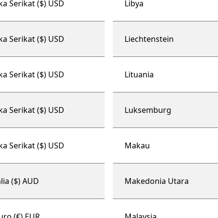
ka Serikat ($) USD
Libya
ka Serikat ($) USD
Liechtenstein
ka Serikat ($) USD
Lituania
ka Serikat ($) USD
Luksemburg
ka Serikat ($) USD
Makau
lia ($) AUD
Makedonia Utara
uro (€) EUR
Malaysia