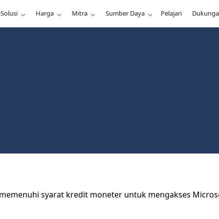
Solusi
Harga
Mitra
Sumber Daya
Pelajari
Dukung
memenuhi syarat kredit moneter untuk mengakses Microso