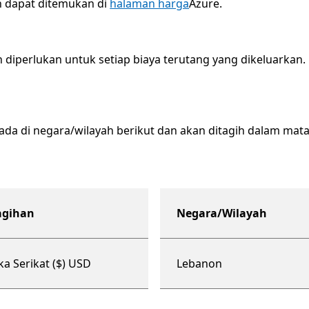
n dapat ditemukan di
halaman harga
Azure.
iperlukan untuk setiap biaya terutang yang dikeluarkan.
ada di negara/wilayah berikut dan akan ditagih dalam mat
agihan
Negara/Wilayah
paket dukungan berskala or
ka Serikat ($) USD
Lebanon