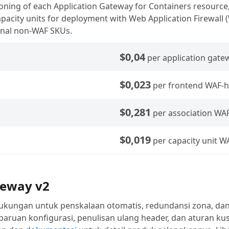
oning of each Application Gateway for Containers resource
pacity units for deployment with Web Application Firewall (
ional non-WAF SKUs.
$0,04
per application gate
$0,023
per frontend WAF-
$0,281
per association WA
$0,019
per capacity unit 
teway v2
kungan untuk penskalaan otomatis, redundansi zona, dan 
baruan konfigurasi, penulisan ulang header, dan aturan k