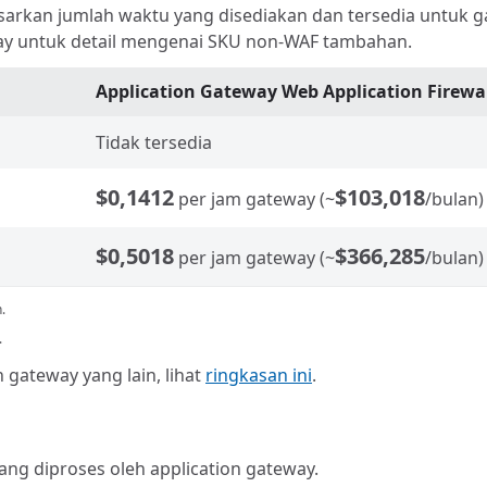
arkan jumlah waktu yang disediakan dan tersedia untuk ga
ay untuk detail mengenai SKU non-WAF tambahan.
Application Gateway Web Application Firewa
Tidak tersedia
$0,1412
$103,018
per jam gateway (~
/bulan)
$0,5018
$366,285
per jam gateway (~
/bulan)
.
.
n gateway yang lain, lihat
ringkasan ini
.
ng diproses oleh application gateway.