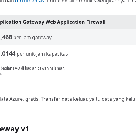
an dan
dokumentasi
untuk detail produk selengkapnya. Lih
plication Gateway Web Application Firewall
,468
per jam gateway
,0144
per unit-jam kapasitas
e bagian FAQ di bagian bawah halaman.
.
a Azure, gratis. Transfer data keluar, yaitu data yang kelu
teway v1