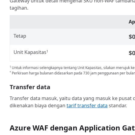
Gateway untuk detail mengenai SKU non-WAF tambah
tagihan.
Ap
Tetap
$0
Unit Kapasitas
$0
1
Untuk informasi selengkapnya tentang Unit Kapasitas, silakan merujuk k
1
Perkiraan harga bulanan didasarkan pada 730 jam penggunaan per bulan
*
Transfer data
Transfer data masuk, yaitu data yang masuk ke pusat dat
dikenakan biaya dengan
tarif transfer data
standar.
Azure WAF dengan Application Ga