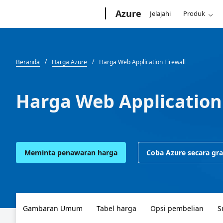
Microsoft
Azure
Jelajahi
Produk
Beranda
Harga Azure
Harga Web Application Firewall
Harga Web Application 
Meminta penawaran harga
Coba Azure secara gra
Gambaran Umum
Tabel harga
Opsi pembelian
S