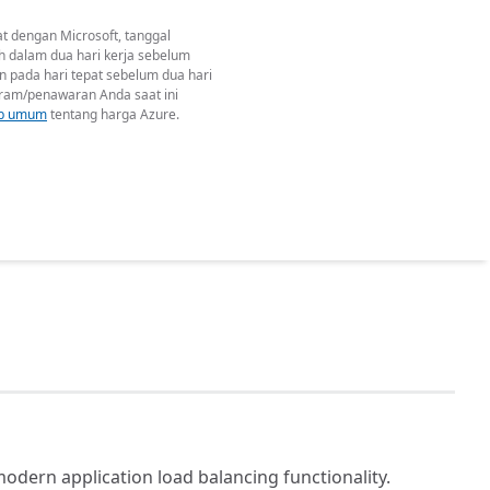
t dengan Microsoft, tanggal
h dalam dua hari kerja sebelum
an pada hari tepat sebelum dua hari
ram/penawaran Anda saat ini
ab umum
tentang harga Azure.
odern application load balancing functionality.