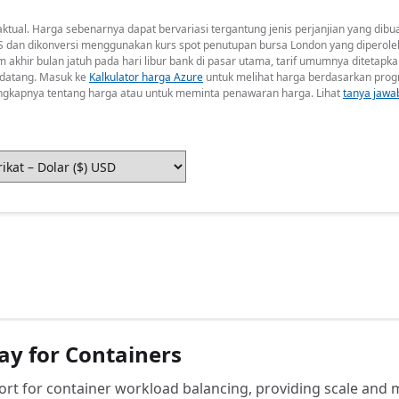
ual. Harga sebenarnya dapat bervariasi tergantung jenis perjanjian yang dibua
 AS dan dikonversi menggunakan kurs spot penutupan bursa London yang diperole
um akhir bulan jatuh pada hari libur bank di pasar utama, tarif umumnya ditetapk
endatang. Masuk ke
Kalkulator harga Azure
untuk melihat harga berdasarkan prog
engkapnya tentang harga atau untuk meminta penawaran harga. Lihat
tanya jaw
ay for Containers
rt for container workload balancing, providing scale and m