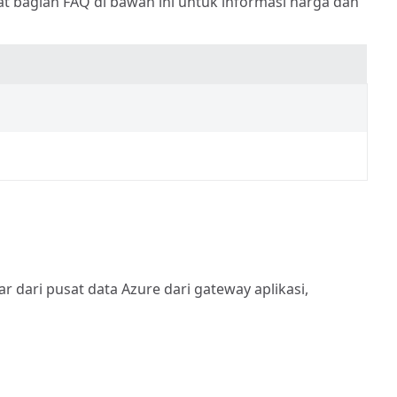
at bagian FAQ di bawah ini untuk informasi harga dan
ar dari pusat data Azure dari gateway aplikasi,