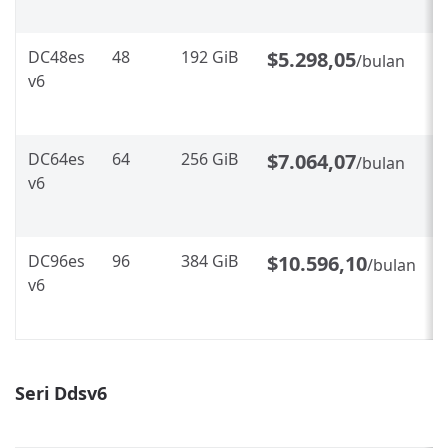
DC48es
48
192 GiB
$5.298,05
/bulan
v6
DC64es
64
256 GiB
$7.064,07
/bulan
v6
DC96es
96
384 GiB
$10.596,10
/bulan
v6
Seri Ddsv6