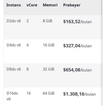
Instans
vCore
Memori
Prabayar
D2ds v6
2
8 GiB
$163,52
/bulan
D4ds v6
4
16 GiB
$327,04
/bulan
D8ds v6
8
32 GiB
$654,08
/bulan
D16ds
16
64 GiB
$1.308,16
/bulan
v6