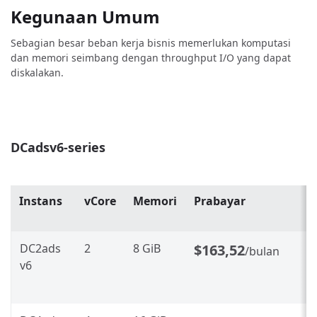
Kegunaan Umum
Sebagian besar beban kerja bisnis memerlukan komputasi
dan memori seimbang dengan throughput I/O yang dapat
diskalakan.
DCadsv6-series
Instans
vCore
Memori
Prabayar
P
t
DC2ads
2
8 GiB
$163,52
$
/bulan
v6
~
p