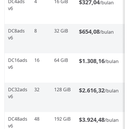
DC4ads
4
16 GiB
$327,04
$
/bulan
v6
~
p
DC8ads
8
32 GiB
$654,08
$
/bulan
v6
~
p
DC16ads
16
64 GiB
$1.308,16
$
/bulan
v6
~
p
DC32ads
32
128 GiB
$2.616,32
$
/bulan
v6
~
p
DC48ads
48
192 GiB
$3.924,48
$
/bulan
v6
~