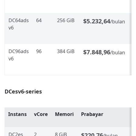
p
DC64ads
64
256 GiB
$5.232,64
$
/bulan
v6
~
p
DC96ads
96
384 GiB
$7.848,96
$
/bulan
v6
~
p
DCesv6-series
Instans
vCore
Memori
Prabayar
DC2es
2
8 GiB
$220,76
/bulan