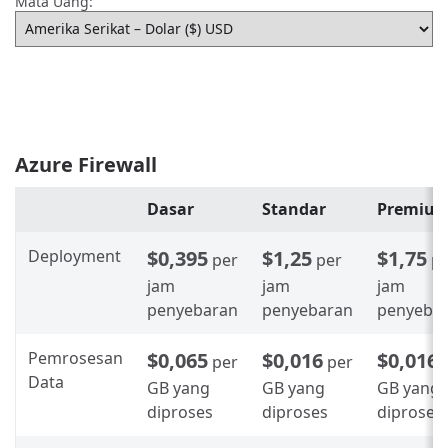
Mata Uang:
Azure Firewall
Dasar
Standar
Premiu
Deployment
$0,395
$1,25
$1,75
per
per
p
jam
jam
jam
penyebaran
penyebaran
penyeba
Pemrosesan
$0,065
$0,016
$0,016
per
per
Data
GB yang
GB yang
GB yang
diproses
diproses
diproses