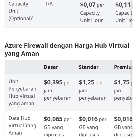
Capacity
T/A
$0,07
$0,11
per
p
Unit
Capacity
Capacity
(Optional)
1
Unit Hour
Unit Hou
Azure Firewall dengan Harga Hub Virtual
yang Aman
Dasar
Standar
Premium
Unit
$0,395
$1,25
$1,75
per
per
pe
Penyebaran
jam
jam
jam
Hub Virtual
penyebaran
penyebaran
penyebar
yang aman
Data Hub
$0,065
$0,016
$0,016
per
per
p
Virtual Yang
GB yang
GB yang
GB yang
Aman
diproses
diproses
diproses