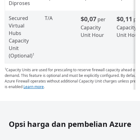
Diproses
Secured
T/A
$0,07
$0,11
per
pe
Virtual
Capacity
Capacity
Hubs
Unit Hour
Unit Hour
Capacity
Unit
(Optional)
1
Capacity Units are used for prescaling to reserve firewall capacity ahead of
1
demand. This feature is optional and must be explicitly configured. By default,
Azure Firewall operates without additional Capacity Unit charges unless presc
is enabled
Learn more
.
Opsi harga dan pembelian Azure