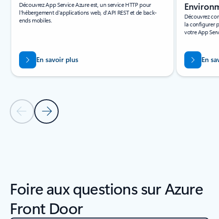
Découvrez App Service Azure est, un service HTTP pour
Environ
l’hébergement d’applications web, d’API REST et de back-
Découvrez com
ends mobiles.
la configurer 
votre App Serv
En savoir plus
En sa
Diapositive précédente
Diapositive suivante
Revenir aux onglets
Retour à la section RESOURCES – Onglet Rapports d’analystes
Foire aux questions sur Azure
Front Door