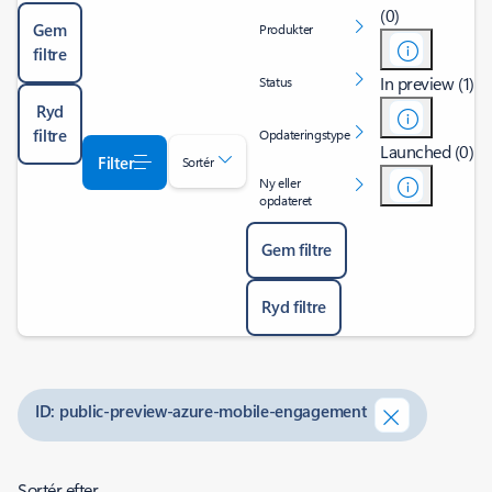
(0)
Gem
Produkter
filtre
In preview (1)
Status
Ryd
filtre
Opdateringstype
Launched (0)
Filter
Sortér
Ny eller
opdateret
Gem filtre
Ryd filtre
ID: public-preview-azure-mobile-engagement
Sortér efter