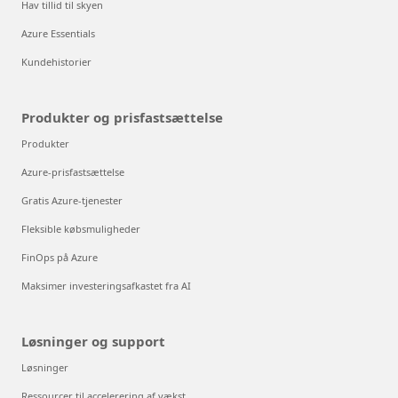
Hav tillid til skyen
Azure Essentials
Kundehistorier
Produkter og prisfastsættelse
Produkter
Azure-prisfastsættelse
Gratis Azure-tjenester
Fleksible købsmuligheder
FinOps på Azure
Maksimer investeringsafkastet fra AI
Løsninger og support
Løsninger
Ressourcer til accelerering af vækst