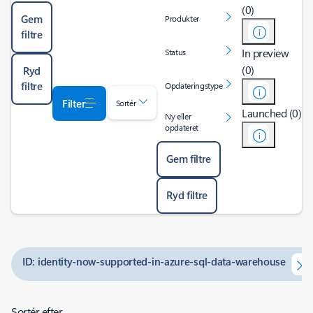
(0)
Gem
Produkter
filtre
In preview
Status
(0)
Ryd
filtre
Opdateringstype
Filter
Sortér
Launched (0)
Ny eller
opdateret
Gem filtre
Ryd filtre
ID: identity-now-supported-in-azure-sql-data-warehouse
Sortér efter