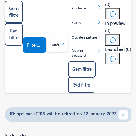
(0)
Gem
Produkter
filtre
In preview
Status
(0)
Ryd
filtre
Opdateringstype
Filter
Sortér
Launched (0)
Ny eller
opdateret
Gem filtre
Ryd filtre
ID: hpc-pack-2016-will-be-retired-on-12-january-2027
Sortér efter