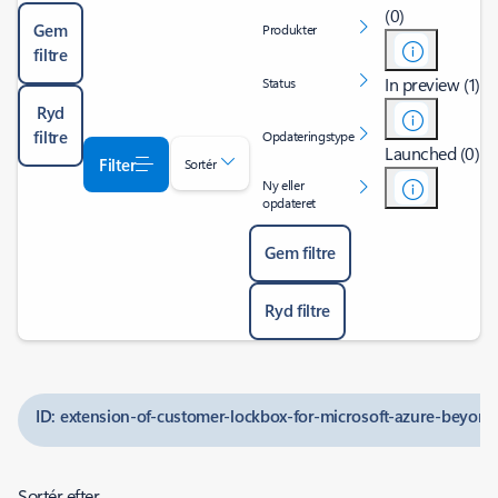
(0)
Gem
Produkter
filtre
In preview (1)
Status
Ryd
filtre
Opdateringstype
Launched (0)
Filter
Sortér
Ny eller
opdateret
Gem filtre
Ryd filtre
ID: extension-of-customer-lockbox-for-microsoft-azure-beyond
Sortér efter