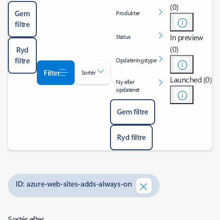
(0)
Gem
Produkter
filtre
In preview
Status
(0)
Ryd
filtre
Opdateringstype
Filter
Sortér
Launched (0)
Ny eller
opdateret
Gem filtre
Ryd filtre
ID: azure-web-sites-adds-always-on
Sortér efter