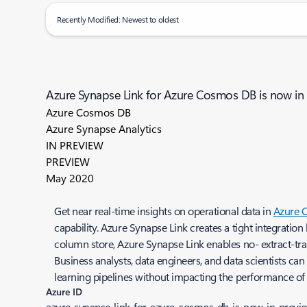
Recently Modified: Newest to oldest
Azure Synapse Link for Azure Cosmos DB is now in
Azure Cosmos DB
Azure Synapse Analytics
IN PREVIEW
PREVIEW
May 2020
Get near real-time insights on operational data in
Azure 
capability. Azure Synapse Link creates a tight integrati
column store, Azure Synapse Link enables no- extract-tra
Business analysts, data engineers, and data scientists c
learning pipelines without impacting the performance of
Azure ID
azure-synapse-link-for-azure-cosmos-db-is-now-in-previ