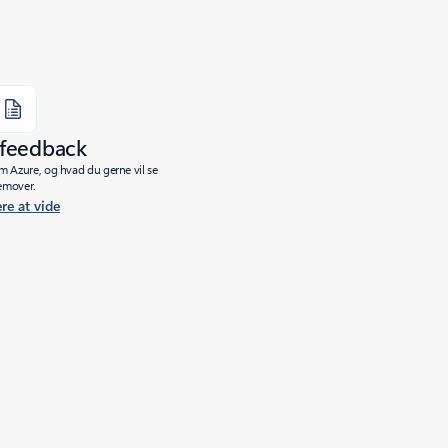
 feedback
m Azure, og hvad du gerne vil se
emover.
re at vide