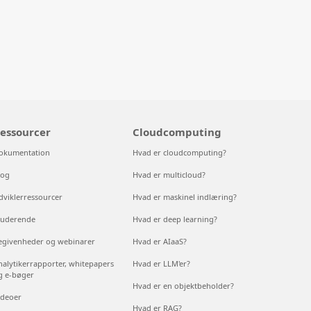
essourcer
Cloudcomputing
okumentation
Hvad er cloudcomputing?
log
Hvad er multicloud?
dviklerressourcer
Hvad er maskinel indlæring?
tuderende
Hvad er deep learning?
egivenheder og webinarer
Hvad er AIaaS?
nalytikerrapporter, whitepapers
Hvad er LLM'er?
g e-bøger
Hvad er en objektbeholder?
ideoer
Hvad er RAG?