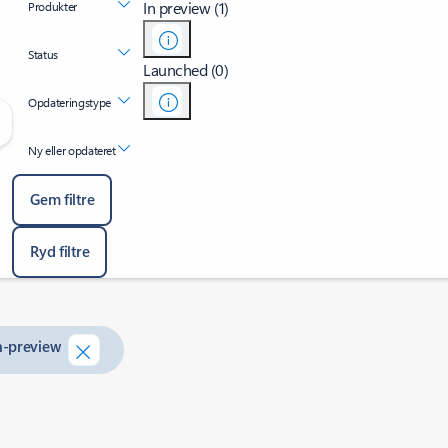
In preview (1)
Produkter
Status
Launched (0)
Opdateringstype
Ny eller opdateret
Gem filtre
Ryd filtre
n-preview