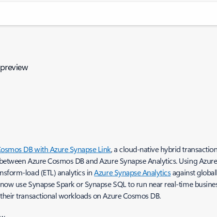
 preview
Cosmos DB with Azure Synapse Link
, a cloud-native hybrid transactio
on between Azure Cosmos DB and Azure Synapse Analytics. Using Azure C
nsform-load (ETL) analytics in
Azure Synapse Analytics
against globall
an now use Synapse Spark or Synapse SQL to run near real-time busines
 their transactional workloads on Azure Cosmos DB.
ew