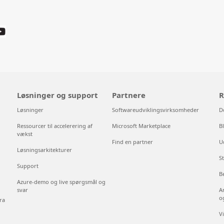
Løsninger og support
Partnere
R
Løsninger
Softwareudviklingsvirksomheder
D
Ressourcer til accelerering af
Microsoft Marketplace
B
vækst
Find en partner
U
Løsningsarkitekturer
S
Support
B
Azure-demo og live spørgsmål og
svar
A
o
ra
V