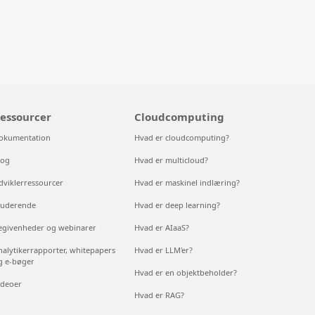
essourcer
Cloudcomputing
okumentation
Hvad er cloudcomputing?
log
Hvad er multicloud?
dviklerressourcer
Hvad er maskinel indlæring?
tuderende
Hvad er deep learning?
egivenheder og webinarer
Hvad er AIaaS?
nalytikerrapporter, whitepapers
Hvad er LLM'er?
g e-bøger
Hvad er en objektbeholder?
ideoer
Hvad er RAG?