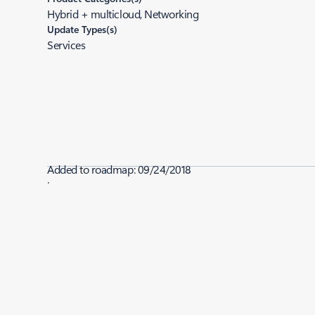
Hybrid + multicloud, Networking
Update Types(s)
Services
Added to roadmap:
09/24/2018
|
Last modified:
09/24/2018
Share