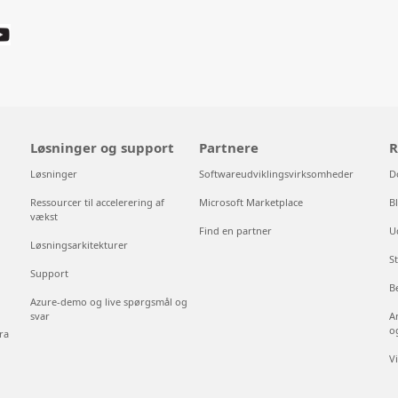
Løsninger og support
Partnere
R
Løsninger
Softwareudviklingsvirksomheder
D
Ressourcer til accelerering af
Microsoft Marketplace
B
vækst
Find en partner
U
Løsningsarkitekturer
S
Support
B
Azure-demo og live spørgsmål og
svar
A
o
ra
V