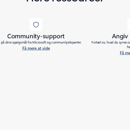
Community-support
Angiv
r på dine spørgsmål fra Microsoft og communityeksperter.
Fortæl os, hvad du synes o
fr
Få mere at vide
Få me