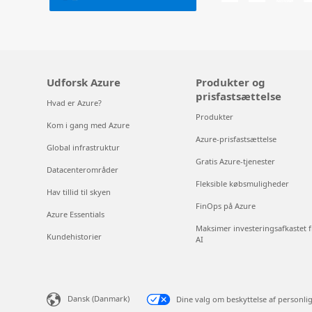
Udforsk Azure
Produkter og
prisfastsættelse
Hvad er Azure?
Produkter
Kom i gang med Azure
Azure-prisfastsættelse
Global infrastruktur
Gratis Azure-tjenester
Datacenterområder
Fleksible købsmuligheder
Hav tillid til skyen
FinOps på Azure
Azure Essentials
Maksimer investeringsafkastet f
Kundehistorier
AI
Dansk (Danmark)
Dine valg om beskyttelse af personli