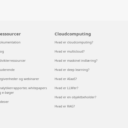
essourcer
Cloudcomputing
okumentation
Hvad er cloudcomputing?
log
Hvad er multicloud?
dviklerressourcer
Hvad er maskinel indlæring?
tuderende
Hvad er deep learning?
egivenheder og webinarer
Hvad er AIaaS?
nalytikerrapporter, whitepapers
Hvad er LLM'er?
g e-bøger
Hvad er en objektbeholder?
ideoer
Hvad er RAG?