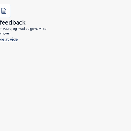
 feedback
m Azure, og hvad du gerne vil se
emover.
re at vide