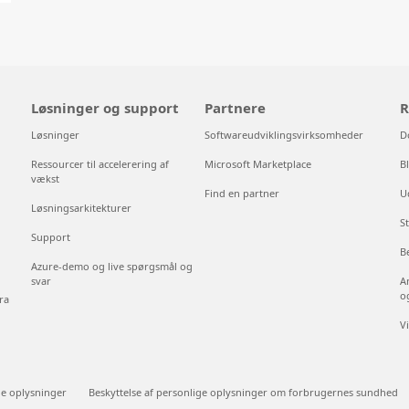
Løsninger og support
Partnere
R
Løsninger
Softwareudviklingsvirksomheder
D
Ressourcer til accelerering af
Microsoft Marketplace
B
vækst
Find en partner
U
Løsningsarkitekturer
S
Support
B
Azure-demo og live spørgsmål og
svar
A
o
ra
V
ge oplysninger
Beskyttelse af personlige oplysninger om forbrugernes sundhed