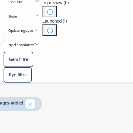
In preview (0)
Produkter
Status
Launched (1)
Opdateringstype
Ny eller opdateret
Gem filtre
Ryd filtre
guages-added