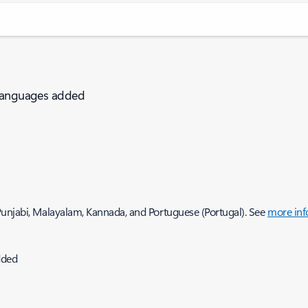
 languages added
Punjabi, Malayalam, Kannada, and Portuguese (Portugal). See
more inf
dded