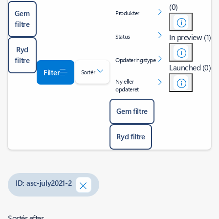
(0)
Gem
Produkter
filtre
In preview (1)
Status
Ryd
filtre
Opdateringstype
Launched (0)
Filter
Sortér
Ny eller
opdateret
Gem filtre
Ryd filtre
ID: asc-july2021-2
Sortér efter