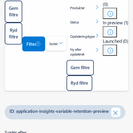
(0)
Gem
Produkter
filtre
In preview (1)
Status
Ryd
filtre
Opdateringstype
Launched (0)
Filter
Sortér
Ny eller
opdateret
Gem filtre
Ryd filtre
ID: application-insights-variable-retention-preview
Sortér efter