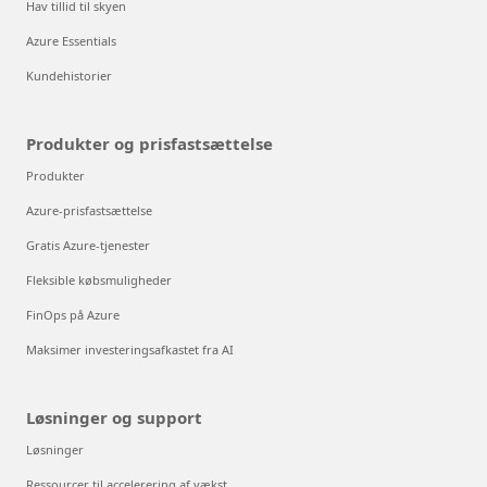
Hav tillid til skyen
Azure Essentials
Kundehistorier
Produkter og prisfastsættelse
Produkter
Azure-prisfastsættelse
Gratis Azure-tjenester
Fleksible købsmuligheder
FinOps på Azure
Maksimer investeringsafkastet fra AI
Løsninger og support
Løsninger
Ressourcer til accelerering af vækst