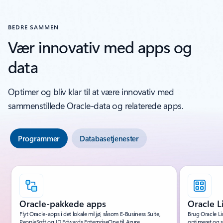
BEDRE SAMMEN
Vær innovativ med apps og
data
Optimer og bliv klar til at være innovativ med
sammenstillede Oracle-data og relaterede apps.
Programmer
Databasetjenester
Viser slide 1 af 6
Oracle-pakkede apps
Oracle L
Flyt Oracle-apps i det lokale miljø, såsom E-Business Suite,
Brug Oracle Li
PeopleSoft og JD Edwards EnterpriseOne til Azure.
optimeret og si