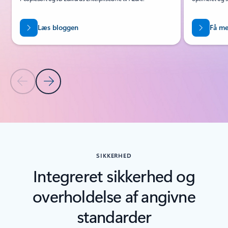
Læs bloggen
Få me
Forrige slide
Næste slide
Tilbage til faner
Tilbage til kontrolelementer for karruselnavigation
SIKKERHED
Integreret sikkerhed og
overholdelse af angivne
standarder