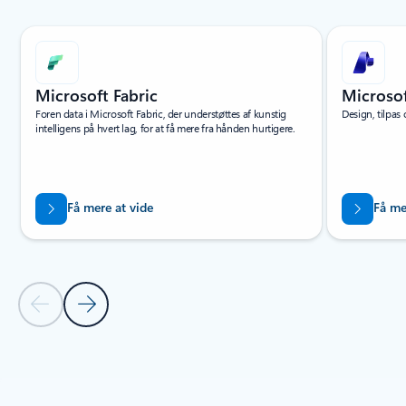
Viser slide 1 af 8
Microsoft Fabric
Microso
Foren data i Microsoft Fabric, der understøttes af kunstig
Design, tilpas 
intelligens på hvert lag, for at få mere fra hånden hurtigere.
Få mere at vide
Få me
Forrige slide
Næste slide
Tilbage til kontrolelementer for karruselnavigation