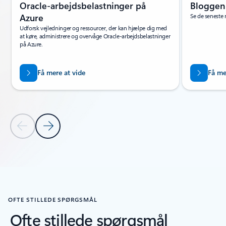
Oracle-arbejdsbelastninger på
Bloggen
Azure
Se de seneste
Udforsk vejledninger og ressourcer, der kan hjælpe dig med
at køre, administrere og overvåge Oracle-arbejdsbelastninger
på Azure.
Få mere at vide
Få me
Forrige slide
Næste slide
Tilbage til faner
Tilbage til Ressourcer – fanesektionen Læring
OFTE STILLEDE SPØRGSMÅL
Ofte stillede spørgsmål