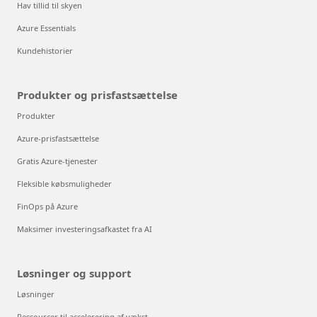
Hav tillid til skyen
Azure Essentials
Kundehistorier
Produkter og prisfastsættelse
Produkter
Azure-prisfastsættelse
Gratis Azure-tjenester
Fleksible købsmuligheder
FinOps på Azure
Maksimer investeringsafkastet fra AI
Løsninger og support
Løsninger
Ressourcer til accelerering af vækst