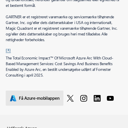
Gartner støtter ikke leverandører, produkter eller tjenester, der er
nævnt i publicerede undersøgelser, og råder ikke brugere af teknologi
til udelukkende at vælge leverandører, der har fået den højeste
bedømmelse eller en anden betegnelse. Gartners publicerede
undersøgelser består af holdninger udtrykt af Gartners Research &
rådgivningsorganisation og skal ikke fortolkes som en redegørelse af
kendsgerninger. Gartner fraskriver sig alle garantier, både udtrykkeligt
og underforstået, herunder garantier om salgbarhed eller egnethed til
et bestemt formål.
GARTNER er et registreret varemærke og servicemærke tilhørende
Gartner, Inc. og/eller dets datterselskaber i USA og internationalt,
Magic Quadrant er et registreret varemærke tilhørende Gartner, Inc.
og/eller dets datterselskaber og bruges heri med tilladelse. Alle
rettigheder forbeholdes.
[3]
The Total Economic Impact™ Of Microsoft Azure Arc With Cloud-
Based Management Services: Cost Savings And Business Benefits
Enabled by Azure Arc, en bestilt undersøgelse udført af Forrester
Consulting i april 2025.