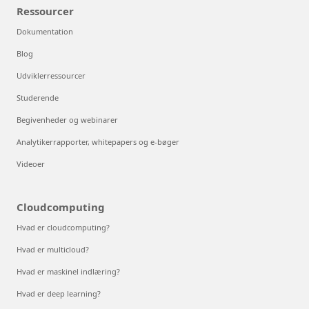
Partnere
Softwareudviklingsvirksomheder
Microsoft Marketplace
Find en partner
Ressourcer
Dokumentation
Blog
Udviklerressourcer
Studerende
Begivenheder og webinarer
Analytikerrapporter, whitepapers og e-bøger
Videoer
Cloudcomputing