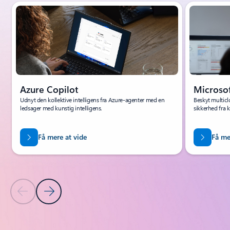
Viser slide 1 af 4
Microsof
Azure Copilot
Beskyt multicl
Udnyt den kollektive intelligens fra Azure-agenter med en
sikkerhed fra k
ledsager med kunstig intelligens.
Få mere at vide
Få me
Forrige slide
Næste slide