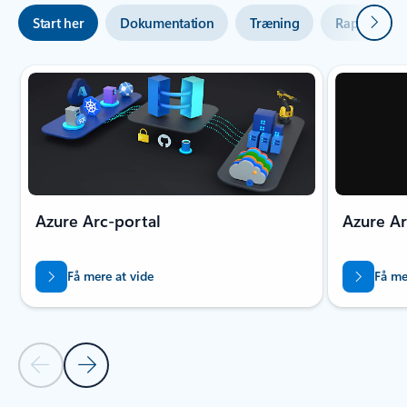
Næste
Start her
Dokumentation
Træning
Rapporter
Azure Arc-portal
Azure Ar
Få mere at vide
Få me
Forrige slide
Næste slide
Tilbage til faner