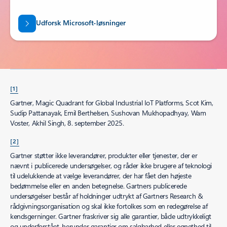
Business Solutions Hub
Find den rette Microsoft Cloud-løsning
Gennemse Microsofthubben for virksomhedsløsninger for at finde
produkter og løsninger, for at hjælpe din organisation med at nå sine mål.
Udforsk Microsoft-løsninger
[1]
Gartner, Magic Quadrant for Global Industrial IoT Platforms, Scot Kim,
Sudip Pattanayak, Emil Berthelsen, Sushovan Mukhopadhyay, Wam
Voster, Akhil Singh, 8. september 2025.
[2]