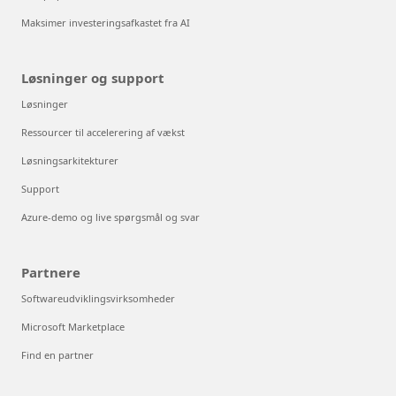
Produkter
Azure-prisfastsættelse
Gratis Azure-tjenester
Fleksible købsmuligheder
FinOps på Azure
Maksimer investeringsafkastet fra AI
Løsninger og support
Løsninger
Ressourcer til accelerering af vækst
Løsningsarkitekturer
Support
Azure-demo og live spørgsmål og svar