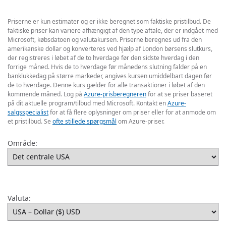
Priserne er kun estimater og er ikke beregnet som faktiske pristilbud. De
faktiske priser kan variere afhængigt af den type aftale, der er indgået med
Microsoft, købsdatoen og valutakursen. Priserne beregnes ud fra den
amerikanske dollar og konverteres ved hjælp af London børsens slutkurs,
der registreres i løbet af de to hverdage før den sidste hverdag i den
forrige måned. Hvis de to hverdage før månedens slutning falder på en
banklukkedag på større markeder, angives kursen umiddelbart dagen før
de to hverdage. Denne kurs gælder for alle transaktioner i løbet af den
kommende måned. Log på
Azure-prisberegneren
for at se priser baseret
på dit aktuelle program/tilbud med Microsoft. Kontakt en
Azure-
salgsspecialist
for at få flere oplysninger om priser eller for at anmode om
et pristilbud. Se
ofte stillede spørgsmål
om Azure-priser.
Område:
Valuta: