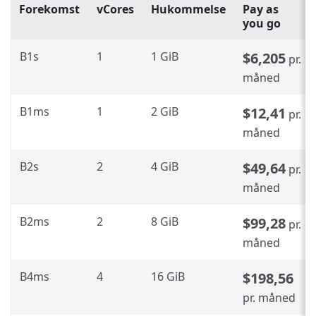
Forekomst
vCores
Hukommelse
Pay as
you go
B1s
1
1 GiB
$6,205
pr.
måned
B1ms
1
2 GiB
$12,41
pr.
måned
B2s
2
4 GiB
$49,64
pr.
måned
B2ms
2
8 GiB
$99,28
pr.
måned
B4ms
4
16 GiB
$198,56
pr. måned