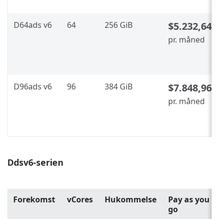
D64ads v6
64
256 GiB
$5.232,64
pr. måned
D96ads v6
96
384 GiB
$7.848,96
pr. måned
Ddsv6-serien
Forekomst
vCores
Hukommelse
Pay as you
go