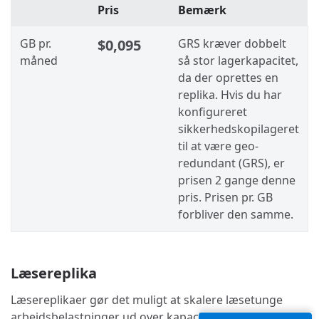
Pris
Bemærk
GB pr.
$0,095
GRS kræver dobbelt
måned
så stor lagerkapacitet,
da der oprettes en
replika. Hvis du har
konfigureret
sikkerhedskopilageret
til at være geo-
redundant (GRS), er
prisen 2 gange denne
pris. Prisen pr. GB
forbliver den samme.
Læsereplika
Læsereplikaer gør det muligt at skalere læsetunge
arbejdsbelastninger ud over kapaciteten af en enkelt