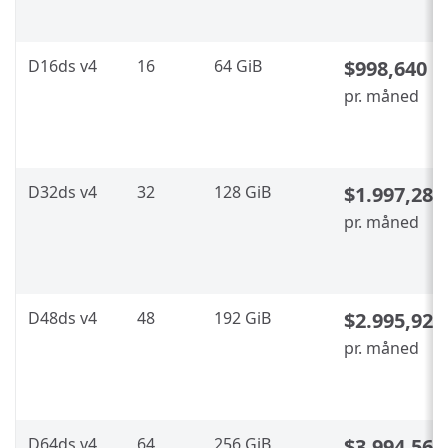
D16ds v4
16
64 GiB
$998,640
pr. måned
D32ds v4
32
128 GiB
$1.997,280
pr. måned
D48ds v4
48
192 GiB
$2.995,92
pr. måned
D64ds v4
64
256 GiB
$3.994,560