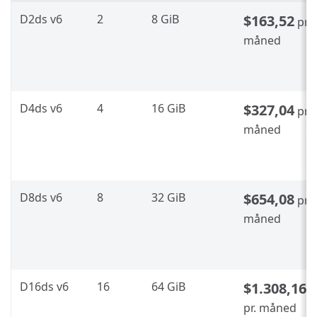
D2ds v6
2
8 GiB
$163,52
pr.
måned
D4ds v6
4
16 GiB
$327,04
pr.
måned
D8ds v6
8
32 GiB
$654,08
pr.
måned
D16ds v6
16
64 GiB
$1.308,16
pr. måned