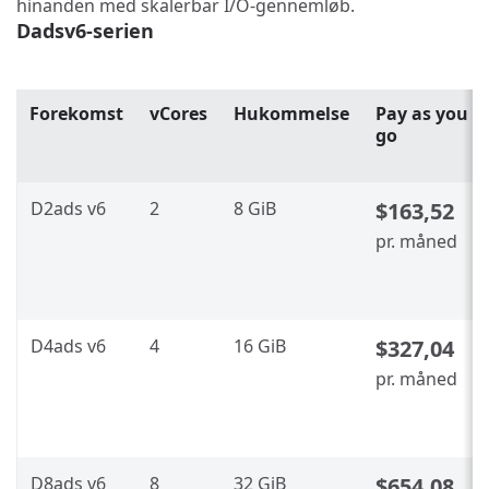
hinanden med skalerbar I/O-gennemløb.
Dadsv6-serien
Forekomst
vCores
Hukommelse
Pay as you
go
D2ads v6
2
8 GiB
$163,52
pr. måned
D4ads v6
4
16 GiB
$327,04
pr. måned
D8ads v6
8
32 GiB
$654,08