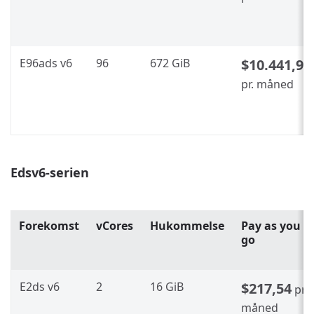
E96ads v6
96
672 GiB
$10.441,92
pr. måned
Edsv6-serien
Forekomst
vCores
Hukommelse
Pay as you
go
E2ds v6
2
16 GiB
$217,54
pr.
måned