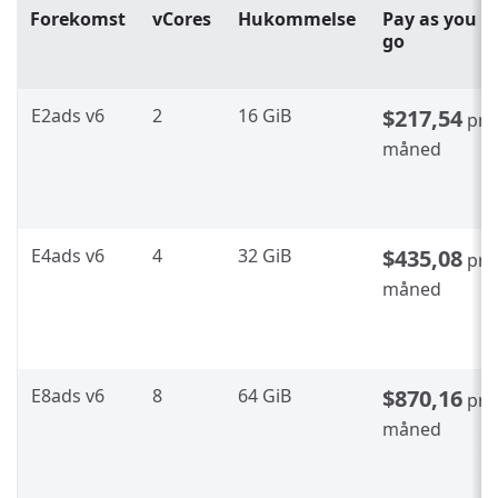
Forekomst
vCores
Hukommelse
Pay as you
go
E2ads v6
2
16 GiB
$217,54
pr.
måned
E4ads v6
4
32 GiB
$435,08
pr.
måned
E8ads v6
8
64 GiB
$870,16
pr.
måned