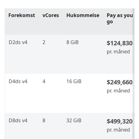
Forekomst
vCores
Hukommelse
Pay as you
go
D2ds v4
2
8 GiB
$124,830
pr. måned
D4ds v4
4
16 GiB
$249,660
pr. måned
D8ds v4
8
32 GiB
$499,320
pr. måned