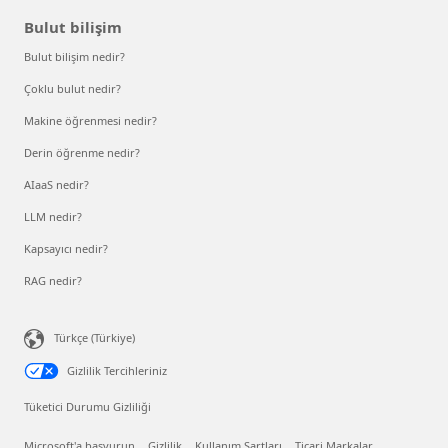
Bulut bilişim
Bulut bilişim nedir?
Çoklu bulut nedir?
Makine öğrenmesi nedir?
Derin öğrenme nedir?
AIaaS nedir?
LLM nedir?
Kapsayıcı nedir?
RAG nedir?
Türkçe (Türkiye)
Gizlilik Tercihleriniz
Tüketici Durumu Gizliliği
Microsoft'a başvurun
Gizlilik
Kullanım Şartları
Ticari Markalar