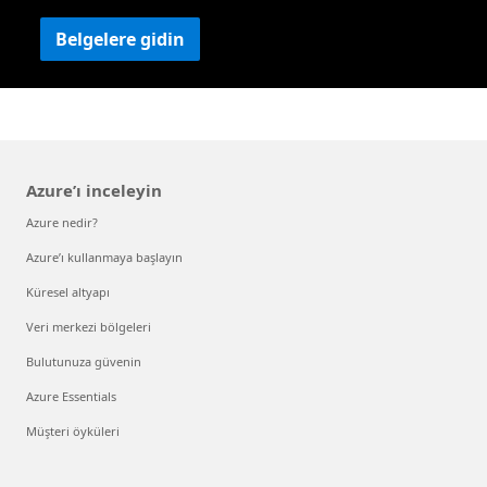
Belgelere gidin
Azure’ı inceleyin
Azure nedir?
Azure’ı kullanmaya başlayın
Küresel altyapı
Veri merkezi bölgeleri
Bulutunuza güvenin
Azure Essentials
Müşteri öyküleri