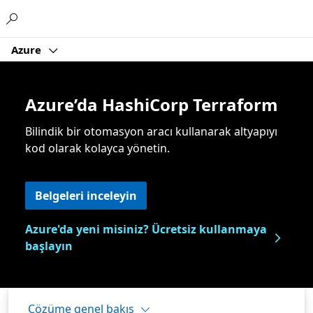
Microsoft
Azure
Azure’da HashiCorp Terraform
Bilindik bir otomasyon aracı kullanarak altyapıyı
kod olarak kolayca yönetin.
Belgeleri inceleyin
Azure'da yeni misiniz? Ücretsiz kullanmaya
başlayın
Çözüme genel bakış