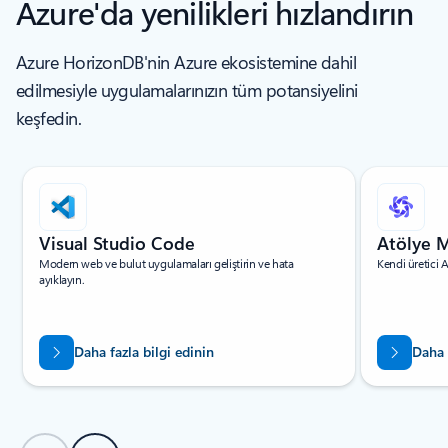
Azure'da yenilikleri hızlandırın
Azure HorizonDB'nin Azure ekosistemine dahil
edilmesiyle uygulamalarınızın tüm potansiyelini
keşfedin.
Slayt 1/3 gösteriliyor
Visual Studio Code
Atölye 
Modern web ve bulut uygulamaları geliştirin ve hata
Kendi üretici 
ayıklayın.
Daha fazla bilgi edinin
Daha 