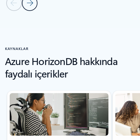
Önceki Slayt
Sonraki Slayt
Döngü gezinti kontrollerine geri dön
KAYNAKLAR
Azure HorizonDB hakkında
faydalı içerikler
Slayt 1/5 gösteriliyor