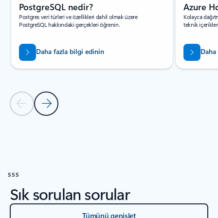
PostgreSQL nedir?
Azure Ho
Postgres veri türleri ve özellikleri dahil olmak üzere
Kolayca dağıtm
PostgreSQL hakkındaki gerçekleri öğrenin.
teknik içerikler
Daha fazla bilgi edinin
Daha 
Önceki Slayt
Sonraki Slayt
KAYNAKLAR döngüsüne geri dön
SSS
Sık sorulan sorular
Tümünü genişlet