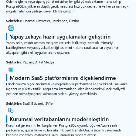
Ödeme işleme veya sipariş yönetimi sistemleri gibi yüksek aktarım hızına sahip
PostgreSQL iş yüklerini düşük gecikme süresi, hızlı yük devretme ve her zaman açık
uygulamalar için yerleşik dayanıklılıkla çalıştırın.
Sektörler:
Finansal Hizmetler, Perakende, Üretim
Yapay zekaya hazır uygulamalar geliştirin
Yapay zeka, vektör araması ve işlem verilerini birlikte çalıştırarak, mimariyi
basitleştirerek ve yapay zeka özelliği teslimini hızlandırarak aracılar veya öneri
altyapıları gibi akıllı uygulamalar oluşturun.
Sektörler:
Yazılım, Dijital Medya
Modern SaaS platformlarını ölçeklendirme
Esnek okuma ölçeklendirmesi ve öngörülebilir performans ile çok kiracılı SaaS arka
uçlarını ve yüksek trafikli uygulama katmanlarını ölçeklendirerek yüksek maliyetli
yeniden mimariye gerek kalmadan hızlı büyümeyi destekleyin.
Sektörler:
SaaS, E ticaret, ISV'ler
Kurumsal veritabanlarını modernleştirin
Kurumsal gereksinimleri karşılarken PostgreSQL uyumluluğu ve Azure sınıfı
performans, güvenlik ve kullanılabilirlik özellikleriyle Oracle tabanlı veya kendi
kendine yönetilen PostgreSQL uygulamalarını modernleştirin.