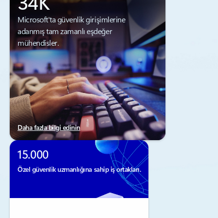
34K
Microsoft'ta güvenlik girişimlerine
adanmış tam zamanlı eşdeğer
mühendisler.
Daha fazla bilgi edinin
15.000
Özel güvenlik uzmanlığına sahip iş ortakları.