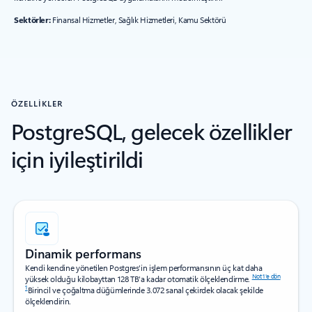
Sektörler:
Finansal Hizmetler, Sağlık Hizmetleri, Kamu Sektörü
ÖZELLIKLER
PostgreSQL, gelecek özellikler
için iyileştirildi
Dinamik performans
Kendi kendine yönetilen Postgres'in işlem performansının üç kat daha
Not 1'e dön
yüksek olduğu kilobayttan 128 TB'a kadar otomatik ölçeklendirme.
1
Birincil ve çoğaltma düğümlerinde 3.072 sanal çekirdek olacak şekilde
ölçeklendirin.