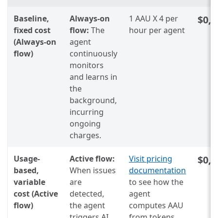
Baseline,
Always-on
1 AAU X 4 per
$0,1
fixed cost
flow:
The
hour per agent
(Always-on
agent
flow)
continuously
monitors
and learns in
the
background,
incurring
ongoing
charges.
Usage-
Active flow:
Visit pricing
$0,1
based,
When issues
documentation
variable
are
to see how the
cost (Active
detected,
agent
flow)
the agent
computes AAU
triggers AI
from tokens.