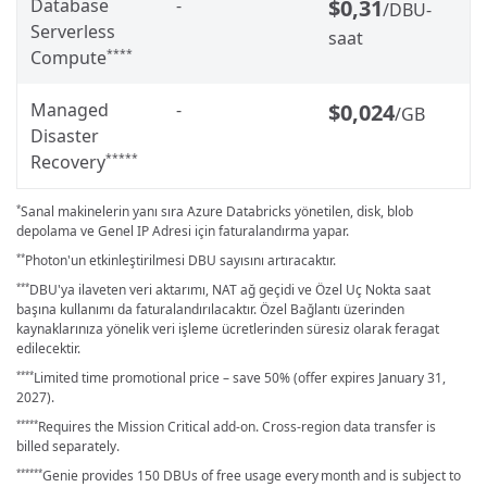
Database
-
$0,31
/DBU-
Serverless
saat
Compute
****
Managed
-
$0,024
/GB
Disaster
Recovery
*****
Sanal makinelerin yanı sıra Azure Databricks yönetilen, disk, blob
*
depolama ve Genel IP Adresi için faturalandırma yapar.
Photon'un etkinleştirilmesi DBU sayısını artıracaktır.
**
DBU'ya ilaveten veri aktarımı, NAT ağ geçidi ve Özel Uç Nokta saat
***
başına kullanımı da faturalandırılacaktır. Özel Bağlantı üzerinden
kaynaklarınıza yönelik veri işleme ücretlerinden süresiz olarak feragat
edilecektir.
Limited time promotional price – save 50% (offer expires January 31,
****
2027).
Requires the Mission Critical add-on. Cross-region data transfer is
*****
billed separately.
Genie provides 150 DBUs of free usage every month and is subject to
******