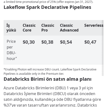
a limited time promotional price of 25% (offer expires Jan 31, 2027).
Lakeflow Spark Declarative Pipelines
İş
Classic
Classic
Classic
Serverless
yükü
Core
Pro
Advanced
Price
$0,30
$0,38
$0,54
$0,47
per
DBU-
hour
*
*Enabling Photon will increase DBU count. Lakeflow Spark Declarative
Pipelines is available only in the Premium tier.
Databricks Birimi ön satın alma planı
Azure Databricks Birimlerini (DBU) 1 veya 3 yıl için
Databricks İşleme Birimleri (DBCU) olarak önceden
satın aldığınızda, kullandıkça öde DBU fiyatlarına göre
%37’ye varan tasarruftan yararlanırsınız. Databricks