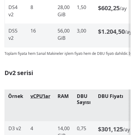
DS4
8
28,00
1,50
$602,25
/ay
v2
GiB
DS5
16
56,00
3,00
$1.204,50
/ay
v2
GiB
Toplam fiyata hem Sanal Makineler işlem fiyatı hem de DBU fiyatı dahildir. İşl
Dv2 serisi
Örnek
vCPU’lar
RAM
DBU
DBU Fiyatı
Sayısı
D3 v2
4
14,00
0,75
$301,125
/ay