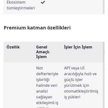
Ekosistem
tümleştirmeleri
Premium katman özellikleri
Özellik
Genel
İşler İçin İşlem
Ha
Amaçlı
İ
İşlem
Not
API veya UI
AP
defterleriyle
aracılığıyla hızlı ve
ar
işbirliği
güçlü işler
iş
halinde veri
yürütmek için
ot
analizi
otomatikleştirilmiş
iş
sağlayan
iş yükleri
etkileşimli iş