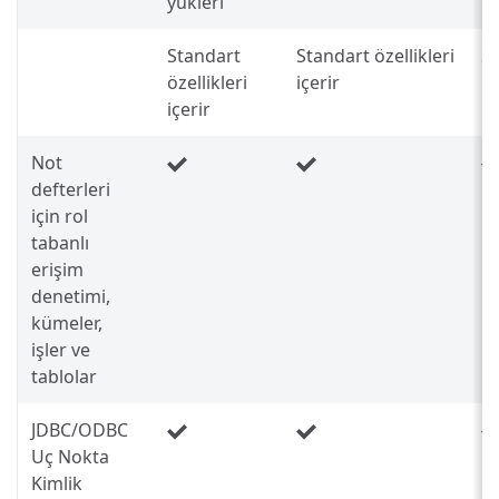
yükleri
Standart
Standart özellikleri
St
özellikleri
içerir
iç
içerir
Not
defterleri
için rol
tabanlı
erişim
denetimi,
kümeler,
işler ve
tablolar
JDBC/ODBC
Uç Nokta
Kimlik