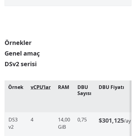
Örnekler
Genel amaç
DSv2 serisi
Örnek
vCPU’lar
RAM
DBU
DBU Fiyatı
Sayısı
DS3
4
14,00
0,75
$301,125
/ay
v2
GiB