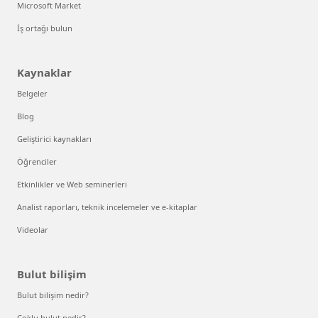
Microsoft Market
İş ortağı bulun
Kaynaklar
Belgeler
Blog
Geliştirici kaynakları
Öğrenciler
Etkinlikler ve Web seminerleri
Analist raporları, teknik incelemeler ve e-kitaplar
Videolar
Bulut bilişim
Bulut bilişim nedir?
Çoklu bulut nedir?