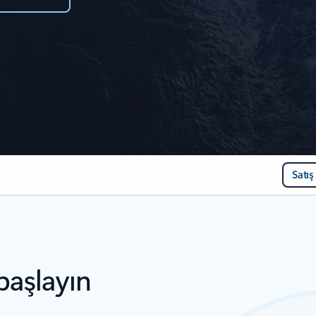
Satış
başlayın