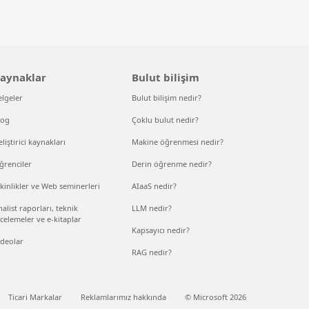
aynaklar
Bulut bilişim
elgeler
Bulut bilişim nedir?
log
Çoklu bulut nedir?
liştirici kaynakları
Makine öğrenmesi nedir?
ğrenciler
Derin öğrenme nedir?
kinlikler ve Web seminerleri
AIaaS nedir?
alist raporları, teknik
LLM nedir?
celemeler ve e-kitaplar
Kapsayıcı nedir?
ideolar
RAG nedir?
Ticari Markalar
Reklamlarımız hakkında
© Microsoft 2026