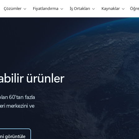
Çözümler
Fiyatlandırma
İş Ortakları
Kaynaklar
Öğr
abilir ürünler
lan 60'tan fazla
eri merkezini ve
ğini görüntüle