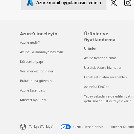
Azure mobil uygulamasını edinin
Azure’ı inceleyin
Ürünler ve
fiyatlandırma
Azure nedir?
Ürünler
Azure’ı kullanmaya başlayın
Azure fiyatlandırması
Küresel altyapı
Ücretsiz Azure hizmetleri
Veri merkezi bölgeleri
Esnek satın alım seçenekleri
Bulutunuza güvenin
Azure’da FinOps
Azure Essentials
Yapay zekadan elde edilen yatır
Müşteri öyküleri
getirisini en üst düzeye çıkarın
Türkçe (Türkiye)
Gizlilik Tercihleriniz
Tüketici Durumu