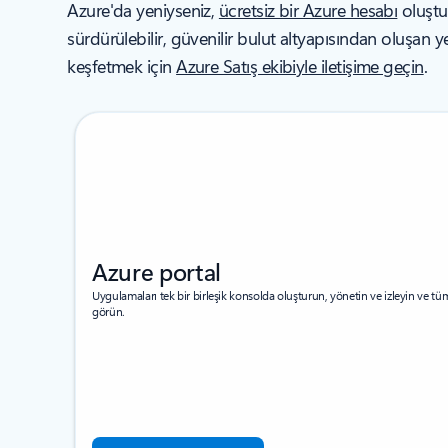
Azure'da yeniyseniz,
ücretsiz bir Azure hesabı
oluştu
sürdürülebilir, güvenilir bulut altyapısından oluşan y
keşfetmek için
Azure Satış ekibiyle iletişime geçin
.
Azure portal
Uygulamaları tek bir birleşik konsolda oluşturun, yönetin ve izleyin ve tü
görün.