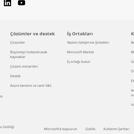
Çözümler ve destek
İş Ortakları
K
Çözümler
Yazılım Geliştirme Şirketleri
B
Büyümeyi hızlandıracak
Microsoft Market
B
kaynaklar
İş ortağı bulun
Ge
Çözüm mimarileri
Ö
Destek
Et
Azure tanıtımı ve canlı S&C
An
in
ım
V
 Gizliliği
Microsoft'a başvurun
Gizlilik
Kullanım Şartları