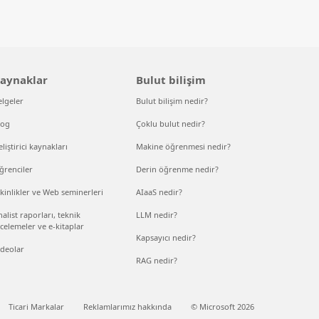
aynaklar
Bulut bilişim
elgeler
Bulut bilişim nedir?
log
Çoklu bulut nedir?
liştirici kaynakları
Makine öğrenmesi nedir?
ğrenciler
Derin öğrenme nedir?
kinlikler ve Web seminerleri
AIaaS nedir?
alist raporları, teknik
LLM nedir?
celemeler ve e-kitaplar
Kapsayıcı nedir?
ideolar
RAG nedir?
Ticari Markalar
Reklamlarımız hakkında
© Microsoft 2026