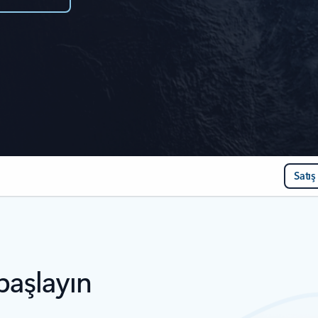
Satış
başlayın