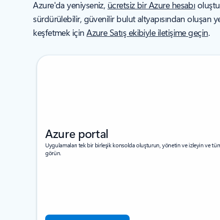
Azure'da yeniyseniz,
ücretsiz bir Azure hesabı
oluştu
sürdürülebilir, güvenilir bulut altyapısından oluşan y
keşfetmek için
Azure Satış ekibiyle iletişime geçin
.
Azure portal
Uygulamaları tek bir birleşik konsolda oluşturun, yönetin ve izleyin ve tü
görün.