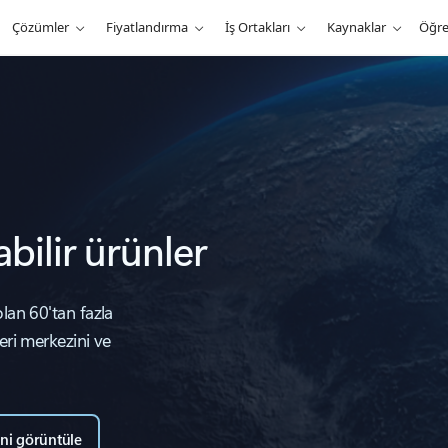
Çözümler
Fiyatlandırma
İş Ortakları
Kaynaklar
Öğr
abilir ürünler
lan 60'tan fazla
eri merkezini ve
ğini görüntüle