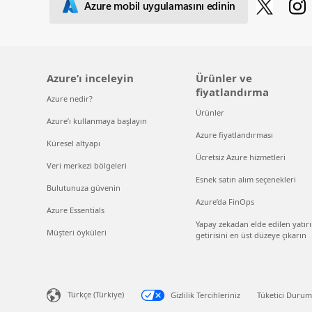
Azure mobil uygulamasını edinin
Azure’ı inceleyin
Ürünler ve
fiyatlandırma
Azure nedir?
Ürünler
Azure’ı kullanmaya başlayın
Azure fiyatlandırması
Küresel altyapı
Ücretsiz Azure hizmetleri
Veri merkezi bölgeleri
Esnek satın alım seçenekleri
Bulutunuza güvenin
Azure’da FinOps
Azure Essentials
Yapay zekadan elde edilen yatır
Müşteri öyküleri
getirisini en üst düzeye çıkarın
Türkçe (Türkiye)
Gizlilik Tercihleriniz
Tüketici Durumu