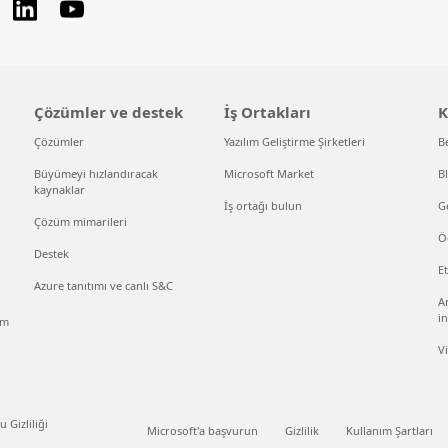
Çözümler ve destek
İş Ortakları
K
Çözümler
Yazılım Geliştirme Şirketleri
B
Büyümeyi hızlandıracak
Microsoft Market
B
kaynaklar
İş ortağı bulun
Ge
Çözüm mimarileri
Ö
Destek
Et
Azure tanıtımı ve canlı S&C
An
in
ım
V
 Gizliliği
Microsoft'a başvurun
Gizlilik
Kullanım Şartları