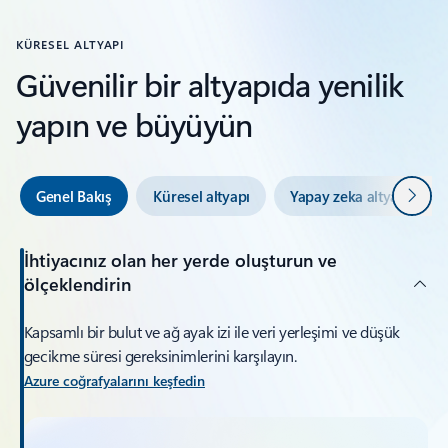
KÜRESEL ALTYAPI
Güvenilir bir altyapıda yenilik
yapın ve büyüyün
Sonrak
Genel Bakış
Küresel altyapı
Yapay zeka altyapısı
İhtiyacınız olan her yerde oluşturun ve
ölçeklendirin
Kapsamlı bir bulut ve ağ ayak izi ile veri yerleşimi ve düşük
gecikme süresi gereksinimlerini karşılayın.
Azure coğrafyalarını keşfedin