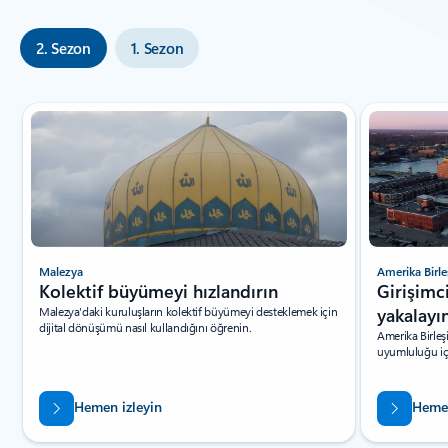
2. Sezon
1. Sezon
Slayt 1/3 gösteriliyor
Malezya
Amerika Birle
Kolektif büyümeyi hızlandırın
Girişimc
Malezya'daki kuruluşların kolektif büyümeyi desteklemek için
yakalayı
dijital dönüşümü nasıl kullandığını öğrenin.
Amerika Birleşi
uyumluluğu içi
Hemen izleyin
Hemen