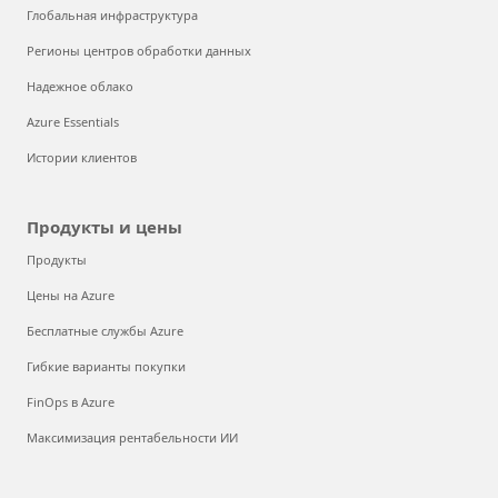
Глобальная инфраструктура
Регионы центров обработки данных
Надежное облако
Azure Essentials
Истории клиентов
Продукты и цены
Продукты
Цены на Azure
Бесплатные службы Azure
Гибкие варианты покупки
FinOps в Azure
Максимизация рентабельности ИИ