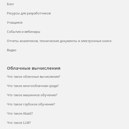
Блог
Ресурсы для разработчиков
Учащиеся
События и вебинары
Отчеты аналитиков, технические документы и электронные книги
Видео
Облачные вычисления
Что такое облачные вычисления?
Что такое многооблачная среда?
Что такое машинное обучение?
Что такое глубокое обучение?
Что такое AIaaS?
Что такое LLM?