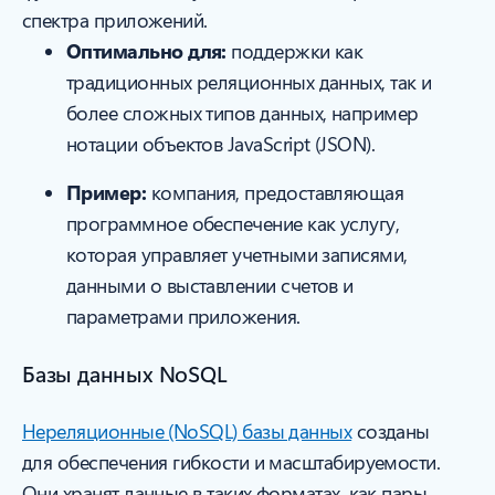
спектра приложений.
Оптимально для:
поддержки как
традиционных реляционных данных, так и
более сложных типов данных, например
нотации объектов JavaScript (JSON).
Пример:
компания, предоставляющая
программное обеспечение как услугу,
которая управляет учетными записями,
данными о выставлении счетов и
параметрами приложения.
Базы данных NoSQL
Нереляционные (NoSQL) базы данных
созданы
для обеспечения гибкости и масштабируемости.
Они хранят данные в таких форматах, как пары