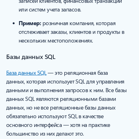
записей клиентов, финансовых транзакций
или систем учета запасов.
Пример:
розничная компания, которая
отслеживает заказы, клиентов и продукты в
нескольких местоположениях.
Базы данных SQL
База данных SQL
— это реляционная база
данных, которая использует SQL для управления
данными и выполнения запросов к ним. Все базы
данных SQL являются реляционными базами
данных, но не все реляционные базы данных
обязательно используют SQL в качестве
основного интерфейса — хотя на практике
большинство из них делают это.