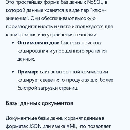
Это простейшая форма баз данных NoSQL, в
которой данные хранятся в виде пар "ключ-
значение". Они обеспечивают высокую
производительность и часто используются для
кэширования или управления сеансами.
Оптимально для:
быстрых поисков,
кэширования и упрощенного хранения
данных.
Пример:
сайт электронной коммерции
кэширует сведения о продуктах для более
быстрой загрузки страниц.
Базы данных документов
Документные базы данных хранят данные в
форматах JSON или языка XML, что позволяет