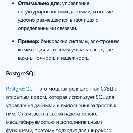
Оптимально для:
управления
структурированными данными, которые
удобно размещаются в таблицах с
определенными связями.
Пример:
банковские системы, электронная
коммерция и системы учета запасов, где
важны точность и надежность.
PostgreSQL
PostgreSQL
— это мощная реляционная СУБД с
открытым кодом, которая использует SQL для
управления данными и выполнения запросов к
ним. Она известна своей надежностью,
масштабируемостью и дополнительными
функциями, поэтому подходит для широкого