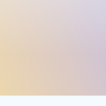
Microsoft Azure для учащихся
Изучите ресурсы для учащихся-
разработчиков
Достигайте большего благодаря средствам и программам,
предназначенным только для учащихся.
Обзор ресурсов