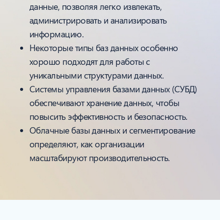
данные, позволяя легко извлекать,
администрировать и анализировать
информацию.
Некоторые типы баз данных особенно
хорошо подходят для работы с
уникальными структурами данных.
Системы управления базами данных (СУБД)
обеспечивают хранение данных, чтобы
повысить эффективность и безопасность.
Облачные базы данных и сегментирование
определяют, как организации
масштабируют производительность.