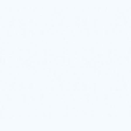
Подробнее о базах данных
Ресурсы Azure
Посетите центр ресурсов Azure
Изучите актуальную документацию по Azure и технологиям для
разработчиков.