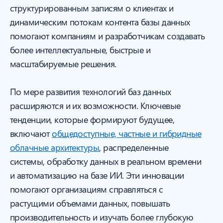
структурированным записям о клиентах и
динамическим потокам контента базы данных
помогают компаниям и разработчикам создавать
более интеллектуальные, быстрые и
масштабируемые решения.
По мере развития технологий баз данных
расширяются и их возможности. Ключевые
тенденции, которые формируют будущее,
включают
общедоступные, частные и гибридные
облачные архитектуры
, распределенные
системы, обработку данных в реальном времени
и автоматизацию на базе ИИ. Эти инновации
помогают организациям справляться с
растущими объемами данных, повышать
производительность и изучать более глубокую