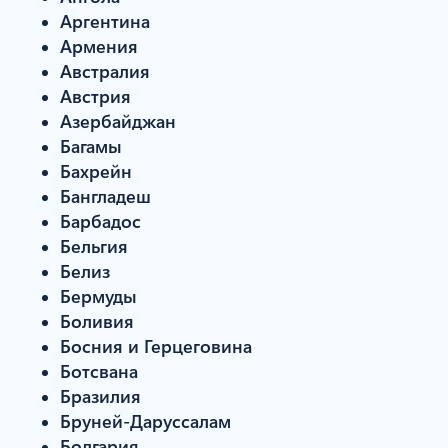
Аргентина
Армения
Австралия
Австрия
Азербайджан
Багамы
Бахрейн
Бангладеш
Барбадос
Бельгия
Белиз
Бермуды
Боливия
Босния и Герцеговина
Ботсвана
Бразилия
Бруней-Даруссалам
Болгария