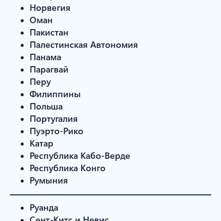
Норвегия
Оман
Пакистан
Палестинская Автономия
Панама
Парагвай
Перу
Филиппины
Польша
Португалия
Пуэрто-Рико
Катар
Республика Кабо-Верде
Республика Конго
Румыния
Руанда
Сент-Китс и Невис