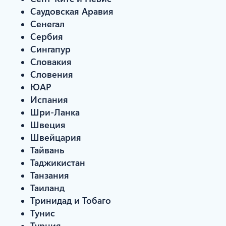
Саудовская Аравия
Сенегал
Сербия
Сингапур
Словакия
Словения
ЮАР
Испания
Шри-Ланка
Швеция
Швейцария
Тайвань
Таджикистан
Танзания
Таиланд
Тринидад и Тобаго
Тунис
Турция