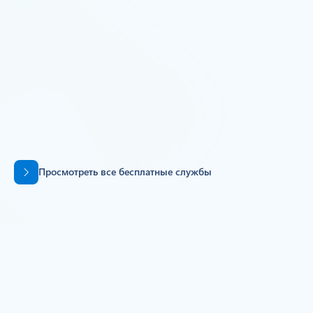
Всегда
Интеллектуальный анализ документов
Azure в Foundry Tools
500 страниц, уровень S0
Обзор продукта
Назад к вкладкам
Просмотреть все бесплатные службы
Подробнее об Azure