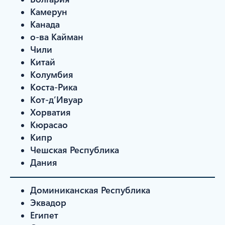
Камерун
Канада
о-ва Кайман
Чили
Китай
Колумбия
Коста-Рика
Кот-д’Ивуар
Хорватия
Кюрасао
Кипр
Чешская Республика
Дания
Доминиканская Республика
Эквадор
Египет