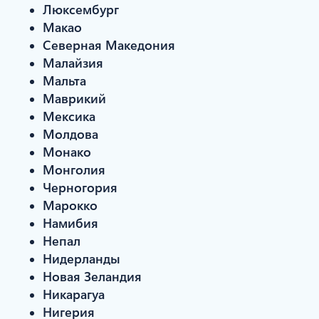
Люксембург
Макао
Северная Македония
Малайзия
Мальта
Маврикий
Мексика
Молдова
Монако
Монголия
Черногория
Марокко
Намибия
Непал
Нидерланды
Новая Зеландия
Никарагуа
Нигерия