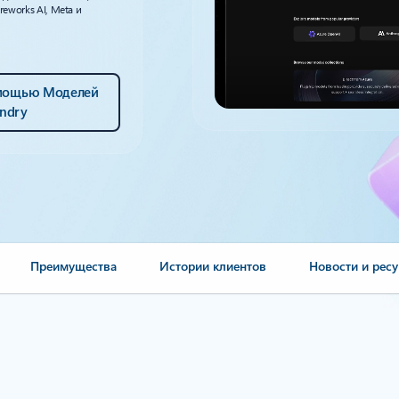
ireworks AI, Meta и
омощью Моделей
ndry
Преимущества
Истории клиентов
Новости и рес