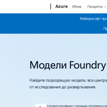
Microsoft
Azure
Обзор
Продукты
Майкрософт прио
Пр
Модели Foundry
Найдите подходящую модель: все центр
от исследования до развертывания.
Ускорьте инновации с помощью популярных мод