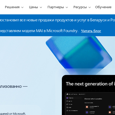
Решения
Цены
Партнеры
Ресурсы
Обучение
становил все новые продажи продуктов и услуг в Беларуси и Ро
едставляем модели MAI в Microsoft Foundry.
Читать блог
ализованно —
елей от Microsoft,