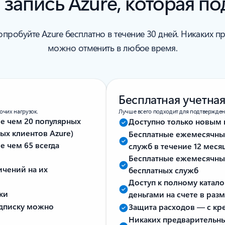
запись Azure, которая п
опробуйте Azure бесплатно в течение 30 дней. Никаких п
можно отменить в любое время.
Бесплатная учетная
очих нагрузок.
Лучше всего подходит для подтвержден
е чем 20 популярных
Доступно только новым 
вых клиентов Azure)
Бесплатные ежемесячны
 чем 65 всегда
служб в течение 12 меся
Бесплатные ежемесячные
ичений на их
бесплатных служб
Доступ к полному катал
ки
деньгами на счете в раз
одписку можно
Защита расходов — с кре
Никаких предварительны