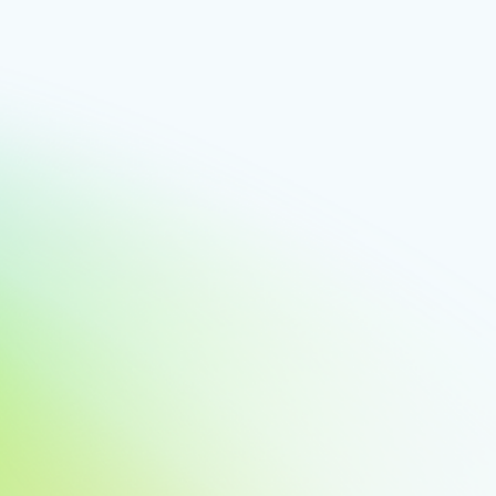
Обзор продукта
Всегда
Каталог данных Azure
Неограниченное число пользователей
Обзор продукта
Всегда
База данных SQL Azure
Использование 100 000 секунд виртуальных ядер бессерверной баз
емкостью 32 ГБ