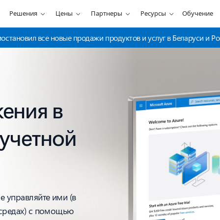
Решения
Цены
Партнеры
Ресурсы
Обучение
становил все новые продажи продуктов и услуг в Беларуси и Ро
ения в
учетной
е управляйте ими (в
 средах) с помощью