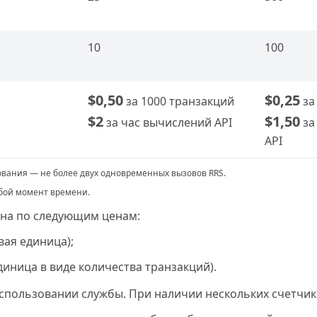
10
100
$0,50
$0,25
за 1000 транзакций
за
$2
$1,50
за час вычислений API
за
API
ования — не более двух одновременных вызовов RRS.
юбой момент времени.
на по следующим ценам:
вая единица);
диница в виде количества транзакций).
использовании службы. При наличии нескольких счетчи