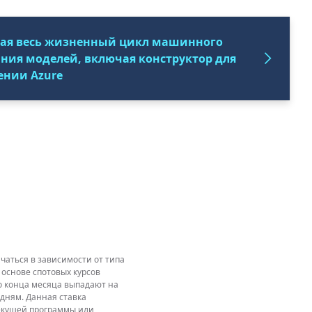
щая весь жизненный цикл машинного
ния моделей, включая конструктор для
ении Azure
аться в зависимости от типа
 основе спотовых курсов
до конца месяца выпадают на
дням. Данная ставка
текущей программы или