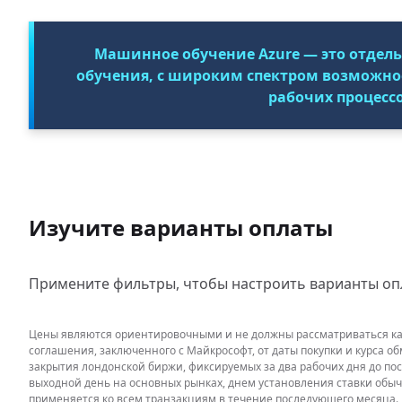
Машинное обучение Azure — это отдел
обучения, с широким спектром возможнос
рабочих процесс
Изучите варианты оплаты
Примените фильтры, чтобы настроить варианты опл
Цены являются ориентировочными и не должны рассматриваться как
соглашения, заключенного с Майкрософт, от даты покупки и курса 
закрытия лондонской биржи, фиксируемых за два рабочих дня до по
выходной день на основных рынках, днем установления ставки обы
применяется ко всем транзакциям в течение последующего месяца.