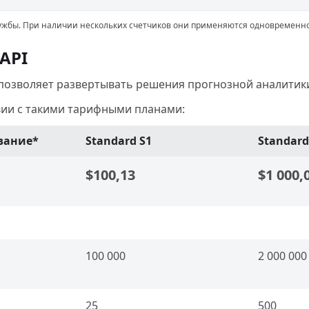
лужбы. При наличии нескольких счетчиков они применяются одновременно
API
 позволяет развертывать решения прогнозной аналитики
вии с такими тарифными планами:
вание*
Standard S1
Standard
$100,13
$1 000,
100 000
2 000 000
25
500