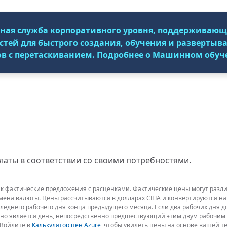
ьная служба корпоративного уровня, поддерживаю
тей для быстрого создания, обучения и развертыва
ов с перетаскиванием. Подробнее о Машинном обуч
аты в соответствии со своими потребностями.
 фактические предложения с расценками. Фактические цены могут различ
обмена валюты. Цены рассчитываются в долларах США и конвертируются на
следнего рабочего дня конца предыдущего месяца. Если два рабочих дня 
чно является день, непосредственно предшествующий этим двум рабочим 
 Войдите в
Калькулятор цен Azure
, чтобы увидеть цены на основе вашей 