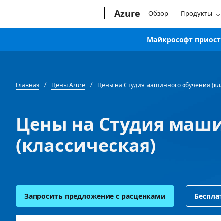
Microsoft
Azure
Обзор
Продукты
Майкрософт приоста
Главная
Цены Azure
Цены на Студия машинного обучения (кл
Цены на Студия маши
(классическая)
Запросить предложение с расценками
Беспла