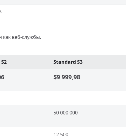
.
 как веб-службы.
 S2
Standard S3
06
$9 999,98
50 000 000
12 500