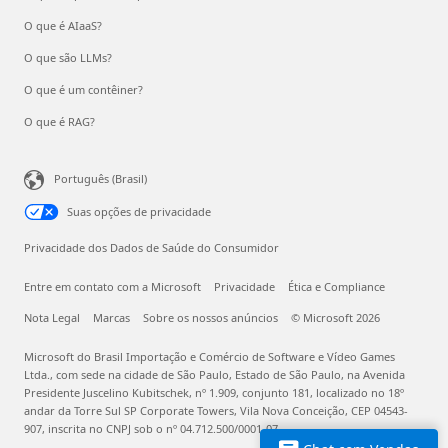
O que é AIaaS?
O que são LLMs?
O que é um contêiner?
O que é RAG?
Português (Brasil)
Suas opções de privacidade
Privacidade dos Dados de Saúde do Consumidor
Entre em contato com a Microsoft
Privacidade
Ética e Compliance
Nota Legal
Marcas
Sobre os nossos anúncios
© Microsoft 2026
Microsoft do Brasil Importação e Comércio de Software e Vídeo Games
Ltda., com sede na cidade de São Paulo, Estado de São Paulo, na Avenida
Presidente Juscelino Kubitschek, nº 1.909, conjunto 181, localizado no 18º
andar da Torre Sul SP Corporate Towers, Vila Nova Conceição, CEP 04543-
907, inscrita no CNPJ sob o nº 04.712.500/0001-07.