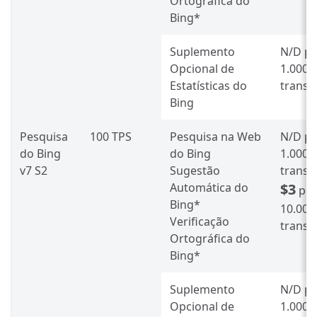
Ortográfica do
Bing*
Suplemento
N/D
po
Opcional de
1.000
Estatísticas do
transa
Bing
Pesquisa
100 TPS
Pesquisa na Web
N/D
po
do Bing
do Bing
1.000
v7 S2
Sugestão
transa
Automática do
$3
po
Bing*
10.000
Verificação
transa
Ortográfica do
Bing*
Suplemento
N/D
po
Opcional de
1.000