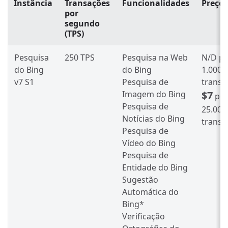
Instância
Transações
Funcionalidades
Preço
por
segundo
(TPS)
Pesquisa
250 TPS
Pesquisa na Web
N/D
po
do Bing
do Bing
1.000
v7 S1
Pesquisa de
transa
Imagem do Bing
$7
po
Pesquisa de
25.000
Notícias do Bing
transa
Pesquisa de
Vídeo do Bing
Pesquisa de
Entidade do Bing
Sugestão
Automática do
Bing*
Verificação