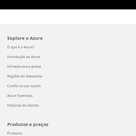
Explore o Azure
O que é o Azure?
Introdução ao Azure
Infraestrutura global
Regiões do datacenter
Confie na sua nuvem
Azure Essentials
Histórias de clientes
Produtos e preços
Produtos