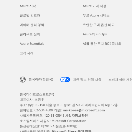
Azure 시작
Azure 가격 책정
글로벌 인프라
무료 Azure 서비스
데이터 센터 영역
유연한 구매 옵션 비교
클라우드 신뢰
Azure의 FinOps
Azure Essentials
AI를 통한 투자 ROI 극대화
고객 사례
한국어(대한민국)
개인 정보 선택 사항
소비자 상태 개
한국마이크로소프트(유)
대표이사: 조원우
주소: (우)110-150 서울 종로구 종로1길 50 더 케이트윈타워 A동 12층
전화번호: 02-531-4500, 메일:
ms-korea@microsoft.com
사업자등록번호: 120-81-05948
사업자정보확인
호스팅서비스 제공자: Microsoft Corporation
통신판매신고: 제2013-서울종로-1009호
사이버몰의 이용약관:
Microsoft Store 판매 약관