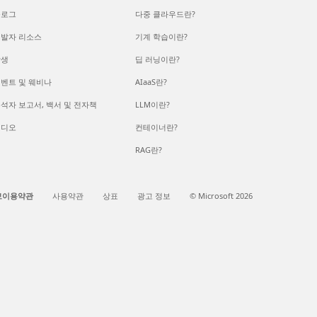
블로그
다중 클라우드란?
발자 리소스
기계 학습이란?
학생
딥 러닝이란?
벤트 및 웨비나
AIaaS란?
석자 보고서, 백서 및 전자책
LLM이란?
비디오
컨테이너란?
RAG란?
보이용약관
사용약관
상표
광고 정보
© Microsoft 2026